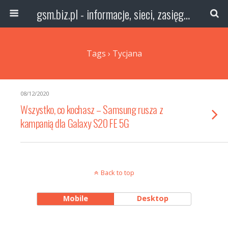
gsm.biz.pl - informacje, sieci, zasięg technologie
Tags › Tycjana
08/12/2020
Wszystko, co kochasz – Samsung rusza z
kampanią dla Galaxy S20 FE 5G
Back to top
Mobile
Desktop