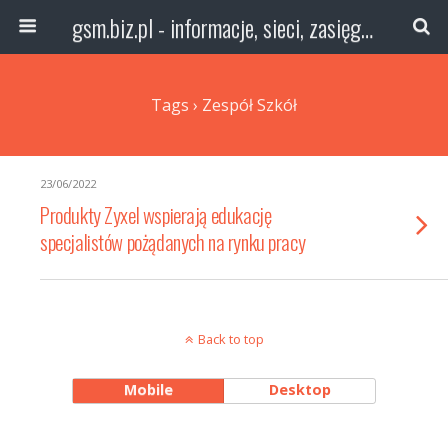
gsm.biz.pl - informacje, sieci, zasięg technologie
Tags › Zespół Szkół
23/06/2022
Produkty Zyxel wspierają edukację
specjalistów pożądanych na rynku pracy
Back to top
Mobile
Desktop