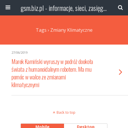
gsm.biz.pl - informacje, sieci, zasięg technologie
Tags › Zmiany Klimatyczne
27/06/2019
Marek Kamiński wyruszy w podróż dookoła
świata z humanoidalnym robotem. Ma mu
pomóc w walce ze zmianami
klimatycznymi
Back to top
Mobile
Desktop