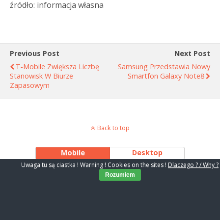
źródło: informacja własna
Previous Post
Next Post
T‑Mobile Zwiększa Liczbę
Samsung Przedstawia Nowy
Stanowisk W Biurze
Smartfon Galaxy Note8
Zapasowym
Back to top
Mobile
Desktop
Uwaga tu są ciastka ! Warning ! Cookies on the sites !
Dlaczego ? / Why ?
Rozumiem