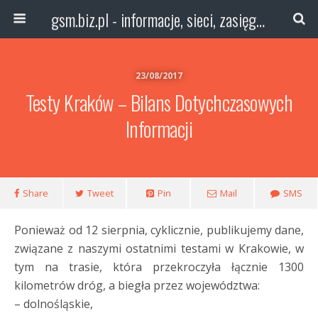
gsm.biz.pl - informacje, sieci, zasięg technologie
23/08/2017
Testy Kraków – Bilans Dotychczasowych
Informacji
Share
Tweet
Pin
Mail
SMS
Ponieważ od 12 sierpnia, cyklicznie, publikujemy dane,
związane z naszymi ostatnimi testami w Krakowie, w
tym na trasie, która przekroczyła łącznie 1300
kilometrów dróg, a biegła przez województwa:
– dolnośląskie,