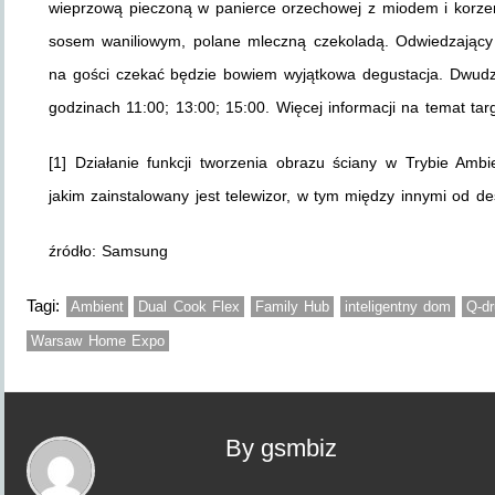
wieprzową pieczoną w panierce orzechowej z miodem i korzen
sosem waniliowym, polane mleczną czekoladą. Odwiedzający
na gości czekać będzie bowiem wyjątkowa degustacja. Dwud
godzinach 11:00; 13:00; 15:00. Więcej informacji na temat ta
[1] Działanie funkcji tworzenia obrazu ściany w Trybie Amb
jakim zainstalowany jest telewizor, w tym między innymi od des
źródło: Samsung
Tagi:
Ambient
Dual Cook Flex
Family Hub
inteligentny dom
Q-d
Warsaw Home Expo
By gsmbiz