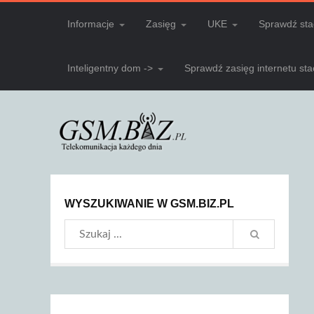
Informacje
Zasięg
UKE
Sprawdź sta
Inteligentny dom ->
Sprawdź zasięg internetu st
WYSZUKIWANIE W GSM.BIZ.PL