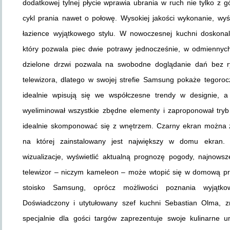
dodatkowej tylnej płycie wprawia ubrania w ruch nie tylko z g
cykl prania nawet o połowę. Wysokiej jakości wykonanie, wy
łazience wyjątkowego stylu. W nowoczesnej kuchni doskonal
który pozwala piec dwie potrawy jednocześnie, w odmiennyc
dzielone drzwi pozwala na swobodne doglądanie dań bez r
telewizora, dlatego w swojej strefie Samsung pokaże tegoro
idealnie wpisują się we współczesne trendy w designie,
wyeliminował wszystkie zbędne elementy i zaproponował tryb
idealnie skomponować się z wnętrzem. Czarny ekran można za
na której zainstalowany jest największy w domu ekran. 
wizualizacje, wyświetlić aktualną prognozę pogody, najnows
telewizor – niczym kameleon – może wtopić się w domową prz
stoisko Samsung, oprócz możliwości poznania wyjątkow
Doświadczony i utytułowany szef kuchni Sebastian Olma, 
specjalnie dla gości targów zaprezentuje swoje kulinarne u