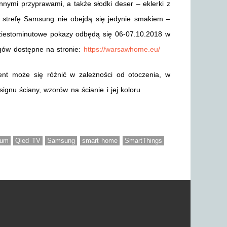
nymi przyprawami, a także słodki deser – eklerki z
 strefę Samsung nie obejdą się jedynie smakiem –
ziestominutowe pokazy odbędą się 06-07.10.2018 w
rgów dostępne na stronie:
https://warsawhome.eu/
ient może się różnić w zależności od otoczenia, w
ignu ściany, wzorów na ścianie i jej koloru
rum
Qled TV
Samsung
smart home
SmartThings