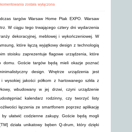
 komentowania
została wyłączona
 podczas targów Warsaw Home Ptak EXPO. Warsaw
z. W ciągu tego trwającego cztery dni wydarzenia
branży dekoracyjnej, meblowej i wykończeniowej. W
amsung, które łączą wyjątkowy design z technologią
m stoisku zaprezentuje flagowe urządzenia, które
o domu. Goście targów będą mieli okazje poznać
nimalistyczny design. Wnętrze urządzenia jest
i wysokiej jakości półkom z hartowanego szkła z
kowy, wbudowany w jej drzwi, czyni urządzenie
dostępniać kalendarz rodzinny, czy tworzyć listy
liwości łączenia ze smartfonem poprzez aplikację
, by ułatwić codzienne zakupy. Goście będą mogli
[TM] działa unikatowy bęben Q-drum, który dzięki