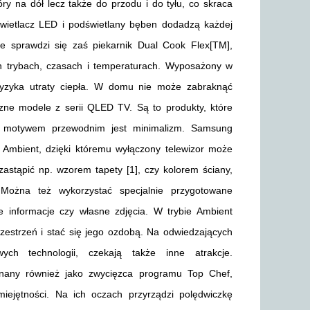
óry na dół lecz także do przodu i do tyłu, co skraca
świetlacz LED i podświetlany bęben dodadzą każdej
e sprawdzi się zaś piekarnik Dual Cook Flex[TM],
h trybach, czasach i temperaturach. Wyposażony w
yzyka utraty ciepła. W domu nie może zabraknąć
czne modele z serii QLED TV. Są to produkty, które
 a motywem przewodnim jest minimalizm. Samsung
 Ambient, dzięki któremu wyłączony telewizor może
stąpić np. wzorem tapety [1], czy kolorem ściany,
Można też wykorzystać specjalnie przygotowane
ze informacje czy własne zdjęcia. W trybie Ambient
estrzeń i stać się jego ozdobą. Na odwiedzających
ych technologii, czekają także inne atrakcje.
znany również jako zwycięzca programu Top Chef,
miejętności. Na ich oczach przyrządzi polędwiczkę