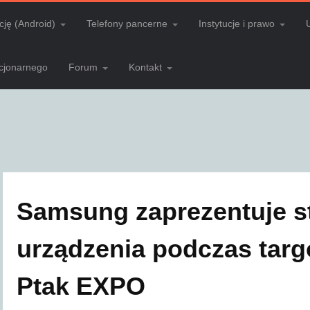
cję (Android)
Telefony pancerne
Instytucje i prawo
acjonarnego
Forum
Kontakt
Samsung zaprezentuje s
urządzenia podczas ta
Ptak EXPO