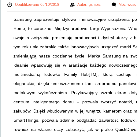
Opublikowano 05/10/2018
Autor:
gsmbiz
Możliwość
Samsung zaprezentuje stylowe i innowacyjne urządzenia
Home, to coroczne, Międzynarodowe Targi Wyposażenia Wnętr
swoje rozwiązania prezentują producenci i dystrybutorzy z 
tym roku nie zabrakło także innowacyjnych urządzeń marki S
zmieniającą nasze codzienne życie. Marka Samsung na swoi
idealnie wpasowują się w aranżacje każdego nowoczesneg
multimedialną lodówkę Family Hub[TM], którą cechuje mi
eleganckie, dzięki umieszczonemu tam srebrnemu panelowi 
metalowym wykończeniem. Przykuwający wzrok ekran doty
centrum inteligentnego domu – pozwala tworzyć notatki, u
zakupów. Dzięki wbudowanym w jej wnętrzu kamerom oraz moż
SmartThings, pozwala zdalnie podglądać zawartość lodówki
również na własne oczy zobaczyć, jak w pralce QuickDrive