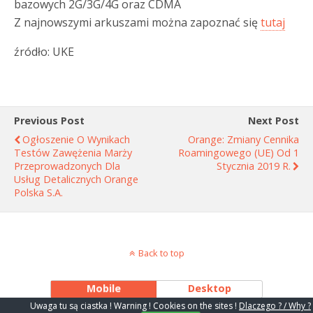
bazowych 2G/3G/4G oraz CDMA
Z najnowszymi arkuszami można zapoznać się
tutaj
źródło: UKE
Previous Post
Next Post
Ogłoszenie O Wynikach
Orange: Zmiany Cennika
Testów Zawężenia Marży
Roamingowego (UE) Od 1
Przeprowadzonych Dla
Stycznia 2019 R.
Usług Detalicznych Orange
Polska S.A.
Back to top
Mobile
Desktop
Uwaga tu są ciastka ! Warning ! Cookies on the sites !
Dlaczego ? / Why ?