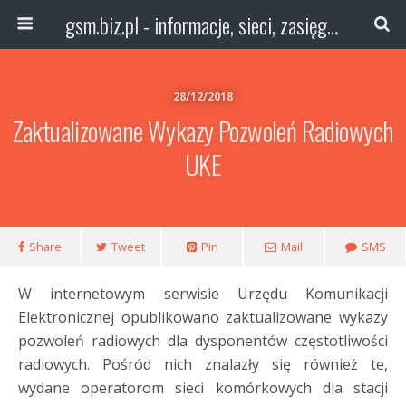
gsm.biz.pl - informacje, sieci, zasięg technologie
28/12/2018
Zaktualizowane Wykazy Pozwoleń Radiowych
UKE
Share
Tweet
Pin
Mail
SMS
W internetowym serwisie Urzędu Komunikacji
Elektronicznej opublikowano zaktualizowane wykazy
pozwoleń radiowych dla dysponentów częstotliwości
radiowych. Pośród nich znalazły się również te,
wydane operatorom sieci komórkowych dla stacji