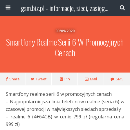
gsm.biz.pl - informacje, sieci, zasięg technologie
09/09/2020
Smartfony Realme Serii 6 W Promocyjnych
Cenach
Share
Tweet
Pin
Mail
SMS
Smartfony realme serii 6 w promocyjnych cenach
– Najpopularniejsza linia telefonów realme (seria 6) w
czasowej promocji w największych sieciach sprzedaży
– realme 6 (4+64GB) w cenie 799 zł (regularna cena
999 zł)