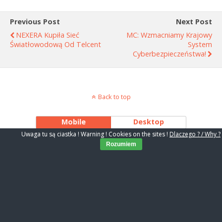
Previous Post
Next Post
NEXERA Kupiła Sieć
MC: Wzmacniamy Krajowy
Światłowodową Od Telcent
System
Cyberbezpieczeństwa!
Back to top
Mobile
Desktop
Uwaga tu są ciastka ! Warning ! Cookies on the sites !
Dlaczego ? / Why ?
Rozumiem