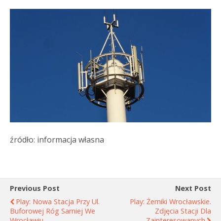
źródło: informacja własna
Previous Post
Next Post
Play: Nowa Stacja Przy Ul.
Play: Żerniki Wrocławskie.
Buforowej Róg Sarniej We
Zdjęcia Stacji Dla
Wrocławiu
Zainteresowanych