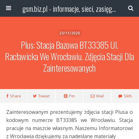
gsm.biz.pl - informacje, sieci, zasięg technologie
23/11/2020
Plus: Stacja Bazowa BT33385 Ul.
Racławicka We Wrocławiu. Zdjęcia Stacji Dla
Zainteresowanych
Share
Tweet
Pin
Mail
SMS
Zainteresowanym prezentujemy zdjęcia stacji Plusa o
kodowym numerze BT33385 we Wrocławiu. Stacja
pracuje na maszcie własnym. Naszemu Informatorowi
z Wrocławia dziękujemy za nadesłane materiały