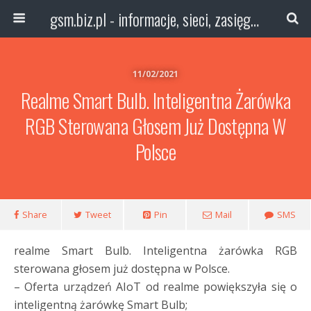
gsm.biz.pl - informacje, sieci, zasięg technologie
11/02/2021
Realme Smart Bulb. Inteligentna Żarówka
RGB Sterowana Głosem Już Dostępna W
Polsce
Share
Tweet
Pin
Mail
SMS
realme Smart Bulb. Inteligentna żarówka RGB
sterowana głosem już dostępna w Polsce.
– Oferta urządzeń AIoT od realme powiększyła się o
inteligentną żarówkę Smart Bulb;