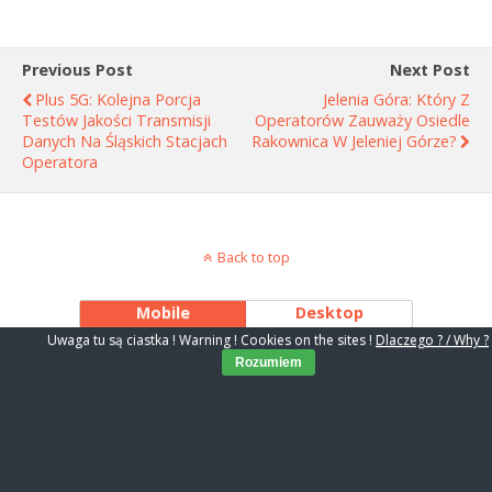
Previous Post
Next Post
Plus 5G: Kolejna Porcja
Jelenia Góra: Który Z
Testów Jakości Transmisji
Operatorów Zauważy Osiedle
Danych Na Śląskich Stacjach
Rakownica W Jeleniej Górze?
Operatora
Back to top
Mobile
Desktop
Uwaga tu są ciastka ! Warning ! Cookies on the sites !
Dlaczego ? / Why ?
Rozumiem