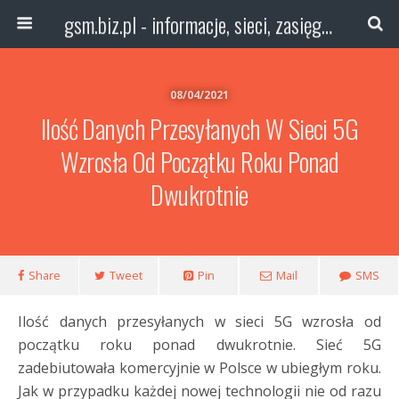
gsm.biz.pl - informacje, sieci, zasięg technologie
08/04/2021
Ilość Danych Przesyłanych W Sieci 5G
Wzrosła Od Początku Roku Ponad
Dwukrotnie
Share
Tweet
Pin
Mail
SMS
Ilość danych przesyłanych w sieci 5G wzrosła od
początku roku ponad dwukrotnie. Sieć 5G
zadebiutowała komercyjnie w Polsce w ubiegłym roku.
Jak w przypadku każdej nowej technologii nie od razu