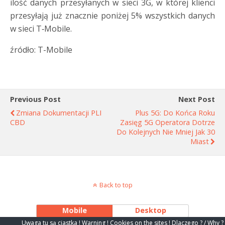
ilość danych przesyłanych w sieci 3G, w której klienci
przesyłają już znacznie poniżej 5% wszystkich danych
w sieci T‑Mobile.
źródło: T-Mobile
Previous Post
Next Post
Zmiana Dokumentacji PLI
Plus 5G: Do Końca Roku
CBD
Zasięg 5G Operatora Dotrze
Do Kolejnych Nie Mniej Jak 30
Miast
Back to top
Mobile
Desktop
Uwaga tu są ciastka ! Warning ! Cookies on the sites !
Dlaczego ? / Why ?