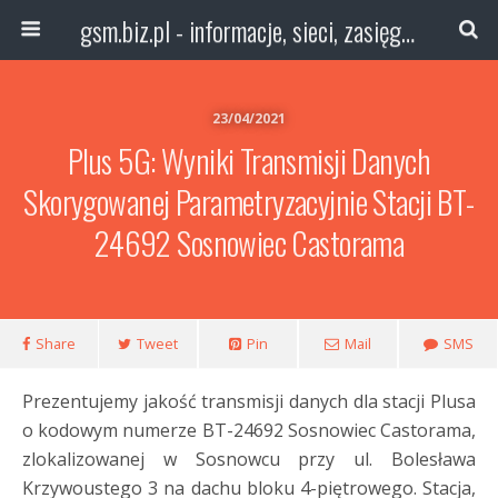
gsm.biz.pl - informacje, sieci, zasięg technologie
23/04/2021
Plus 5G: Wyniki Transmisji Danych
Skorygowanej Parametryzacyjnie Stacji BT-
24692 Sosnowiec Castorama
Share
Tweet
Pin
Mail
SMS
Prezentujemy jakość transmisji danych dla stacji Plusa
o kodowym numerze BT-24692 Sosnowiec Castorama,
zlokalizowanej w Sosnowcu przy ul. Bolesława
Krzywoustego 3 na dachu bloku 4-piętrowego. Stacja,