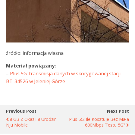
źródło: informacja własna
Materiał powiązany:
–
Plus 5G: transmisja danych w skorygowanej stacji
BT-34526 w Jeleniej Górze
Previous Post
Next Post
8 GB Z Okazji 8 Urodzin
Plus 5G: Ile Kosztuje Bez Mała
Nju Mobile
600Mbps Testu 5G?