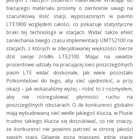
jednym z naszych ostatnich materiałów. Wracając do
bieżącego materiału prosimy o zwrócenie uwagi na
szacunkową ilość stacji, wyposażonych w pasmo
LTE1800 względem całości, co pokazuje statystyczne
braki tej technologii w stacjach. Widać także efekt
zaniechania swego czasu implementacji UMTS2100 na
stacjach, z których w zdecydowanej większości bierze
dziś swoje źródło LTE2100. Mając na uwadze
procentowe udziały na pracującej sieci poszczególnych
pasm LTE widać doskonale, jak wiele pozostało
Polkomtelowi do tego, aby sieć ujednolicić, a przy
okazji – jak wskazaliśmy wyżej – robić to z rozmysłem,
aby nie rozregulować płynności ruchu na
poszczególnych obszarach. O ile konkurenci globalni
mają wybudowaną sieć wedle jakiegoś klucza, w Plusie
trudno takiego klucza się doszukiwać, co nie znaczy,
że konkurenci nie powinni patrzeć w stronę jakości
swoich stacji. Głównie poza miastami, gdzie stacje