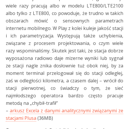
wiele razy pracują albo w modelu LTE800/LTE2100
albo tylko z LTE800, co powoduje, że trudno w takich
obszarach mówić o sensownych parametrach
internetu mobilnego. W Play z kolei kuleje jakość stacji
i ich parametryzacja. Występują także uchybienia,
związane z procesem projektowania, o czym wiele
razy wspominaliśmy. Skutek jest taki, że stacja dobrze
wyposażona radiowo daje mizerne wyniki lub sygnał
ze stacji nagle znika dosłownie tuż obok niej, by za
moment terminal przelogował się do stacji odległej,
zaś w odległości kilometra, a czasem dalej – wrócił do
stacji pierwotnej, co świadczy o tym, że sieć
najmłodszego operatora bardzo często pracuje
metodą na „chybił-trafił”
–
arkusz Excela z danymi analitycznymi związanymi ze
stacjami Plusa
(36MB)