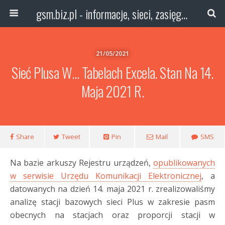
gsm.biz.pl - informacje, sieci, zasięg technologie
21/05/2021
Sieć Plusa W… Tabelach Excela. Stan Na 14.
Maja 2021 R.
Share
Tweet
Pin
Mail
SMS
Na bazie arkuszy Rejestru urządzeń,
opublikowanych
w serwisie Urzędu Komunikacji Elektronicznej
, a
datowanych na dzień 14. maja 2021 r. zrealizowaliśmy
analizę stacji bazowych sieci Plus w zakresie pasm
obecnych na stacjach oraz proporcji stacji w