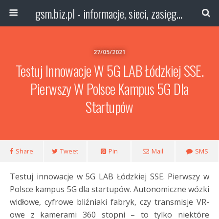
gsm.biz.pl - informacje, sieci, zasięg technologie
27/05/2021
Testuj Innowacje W 5G LAB Łódzkiej SSE.
Pierwszy W Polsce Kampus 5G Dla
Startupów
Share
Tweet
Pin
Mail
SMS
Testuj innowacje w 5G LAB Łódzkiej SSE. Pierwszy w
Polsce kampus 5G dla startupów. A
utonomiczne wózki
widłowe, cyfrowe bliźniaki fabryk, czy transmisje VR-
owe z kamerami 360 stopni – to tylko niektóre