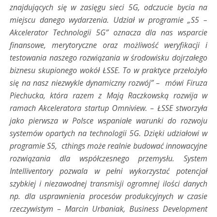
znajdujących się w zasięgu sieci 5G, odczucie bycia na
miejscu danego wydarzenia. Udział w programie „S5 –
Akcelerator Technologii 5G” oznacza dla nas wsparcie
finansowe, merytoryczne oraz możliwość weryfikacji i
testowania naszego rozwiązania w środowisku dojrzałego
biznesu skupionego wokół ŁSSE. To w praktyce przełożyło
się na nasz niezwykle dynamiczny rozwój” – mówi Firuza
Piechucka, która razem z Mają Raczkowską rozwija w
ramach Akceleratora startup Omniview. – ŁSSE stworzyła
jako pierwsza w Polsce wspaniałe warunki do rozwoju
systemów opartych na technologii 5G. Dzięki udziałowi w
programie S5, cthings może realnie budować innowacyjne
rozwiązania dla współczesnego przemysłu. System
Intelliventory pozwala w pełni wykorzystać potencjał
szybkiej i niezawodnej transmisji ogromnej ilości danych
np. dla usprawnienia procesów produkcyjnych w czasie
rzeczywistym – Marcin Urbaniak, Business Development