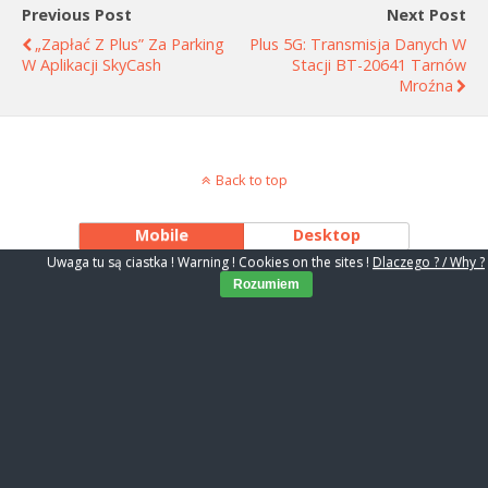
Previous Post
Next Post
„Zapłać Z Plus” Za Parking
Plus 5G: Transmisja Danych W
W Aplikacji SkyCash
Stacji BT-20641 Tarnów
Mroźna
Back to top
Mobile
Desktop
Uwaga tu są ciastka ! Warning ! Cookies on the sites !
Dlaczego ? / Why ?
Rozumiem