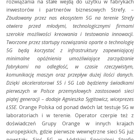
rozwiązania na stałe wejdą do użytku w fabrykach
inwestorów i partnerów biznesowych Strefy.
–
Zbudowany przez nas ekosystem 5G na terenie Strefy
otwiera przed młodymi, technologicznymi firmami
szerokie możliwości kreowania i testowania innowacji.
Tworzone przez startupy rozwiązania oparte o technologię
5G będą korzystać z infrastruktury zapewniającej
minimalne opóźnienia umożliwiające zarządzanie
fabrykami na odległość, w czasie rzeczywistym,
komunikację maszyn oraz przepływ dużej ilości danych.
Dzięki akceleratorowi S5 i 5G Lab będziemy świadkami
pierwszych w Polsce przemysłowych zastosowań sieci
piątej generacji – dodaje Agnieszka Sygitowicz, wiceprezes
ŁSSE.
Orange Polska od ponad dwóch lat testuje 5G w
laboratoriach i w terenie. Operator czerpie też z
doświadczeń Grupy Orange w innych krajach
europejskich, gdzie pierwsze wewnętrzne sieci 5G już
powstały. Sieć 5G w Łódzkiej Specjalnej Strefie