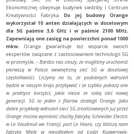
Ekonomicznej obejmuje budynek siedziby i Centrum
Kreatywności Fabryka.
Do jej budowy Orange
wykorzystał 10 anten działających w docelowym
dla 5G paśmie 3,6 GHz i w paśmie 2100 MHz.
Zapewniają one zasięg na powierzchni ponad 1000
mkw.
Orange gwarantuje też wsparcie swoich
ekspertów związane z zastosowaniem technologii 5G
w przemyśle.
–
Bardzo nas cieszy, że mogliśmy uruchomić
pierwszą w Polsce wewnętrzną sieć 5G w docelowej
częstotliwości. Liczymy na to, że podobnych wdrożeń
będzie w naszym kraju przybywać i że szybko pokażą one
w praktyce korzyści, jakie niesie ze sobą sieć nowej
generacji. 5G to jeden z filarów strategii Orange. Jako
dobre przykłady wdrożeń sieci 5G zrealizowanych już przez
Orange można wymienić choćby fabrykę Schneider Electric
w Le Vaudreuil we Francji, port Le Havre, czy bliższą nam
fabrykę Miele w nieodległym od Łodzi Ksawerowie.