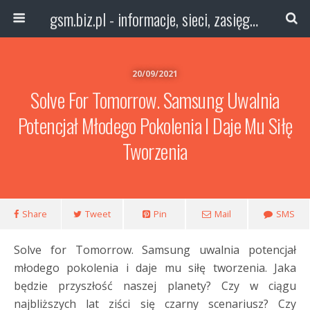
gsm.biz.pl - informacje, sieci, zasięg technologie
20/09/2021
Solve For Tomorrow. Samsung Uwalnia
Potencjał Młodego Pokolenia I Daje Mu Siłę
Tworzenia
Share
Tweet
Pin
Mail
SMS
Solve for Tomorrow. Samsung uwalnia potencjał
młodego pokolenia i daje mu siłę tworzenia. Jaka
będzie przyszłość naszej planety? Czy w ciągu
najbliższych lat ziści się czarny scenariusz? Czy