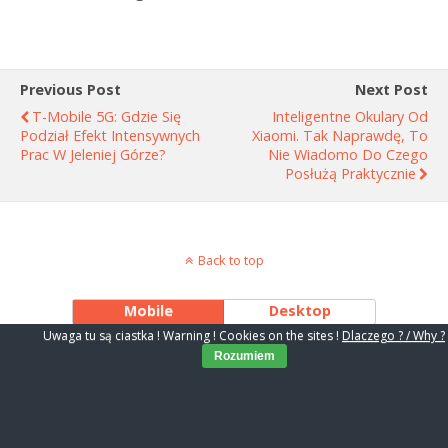
Previous Post
Next Post
T-Mobile 5G: Gdzie Się
Inteligentne Okulary Od
Podział Efekt Intensywnych
Xiaomi. Tak Naprawdę, To
Prac W Jeleniej Górze?
Nie Wiadomo Do Czego
Posłużą Praktycznie
Back to top
Mobile
Desktop
Uwaga tu są ciastka ! Warning ! Cookies on the sites !
Dlaczego ? / Why ?
Rozumiem