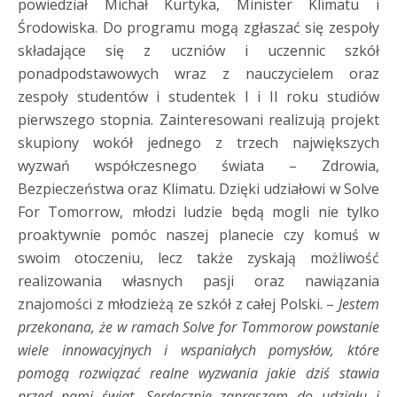
powiedział Michał Kurtyka, Minister Klimatu i
Środowiska. Do programu mogą zgłaszać się zespoły
składające się z uczniów i uczennic szkół
ponadpodstawowych wraz z nauczycielem oraz
zespoły studentów i studentek I i II roku studiów
pierwszego stopnia. Zainteresowani realizują projekt
skupiony wokół jednego z trzech największych
wyzwań współczesnego świata – Zdrowia,
Bezpieczeństwa oraz Klimatu. Dzięki udziałowi w Solve
For Tomorrow, młodzi ludzie będą mogli nie tylko
proaktywnie pomóc naszej planecie czy komuś w
swoim otoczeniu, lecz także zyskają możliwość
realizowania własnych pasji oraz nawiązania
znajomości z młodzieżą ze szkół z całej Polski. –
Jestem
przekonana, że w ramach Solve for Tommorow powstanie
wiele innowacyjnych i wspaniałych pomysłów, które
pomogą rozwiązać realne wyzwania jakie dziś stawia
przed nami świat. Serdecznie zapraszam do udziału i