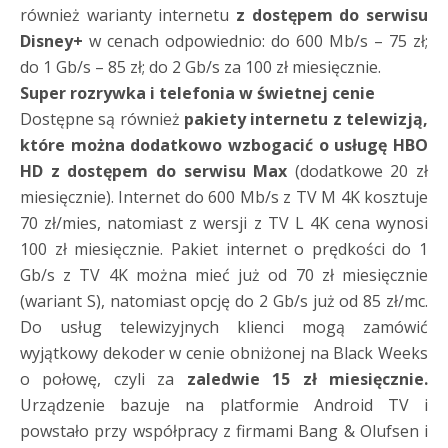
również warianty internetu
z dostępem do serwisu
Disney+
w cenach odpowiednio: do 600 Mb/s – 75 zł;
do 1 Gb/s – 85 zł; do 2 Gb/s za 100 zł miesięcznie.
Super rozrywka i telefonia w świetnej cenie
Dostępne są również
pakiety internetu z telewizją,
które można dodatkowo wzbogacić o usługę HBO
HD z dostępem do serwisu Max
(dodatkowe 20 zł
miesięcznie). Internet do 600 Mb/s z TV M 4K kosztuje
70 zł/mies, natomiast z wersji z TV L 4K cena wynosi
100 zł miesięcznie. Pakiet internet o prędkości do 1
Gb/s z TV 4K można mieć już od 70 zł miesięcznie
(wariant S), natomiast opcję do 2 Gb/s już od 85 zł/mc.
Do usług telewizyjnych klienci mogą zamówić
wyjątkowy dekoder w cenie obniżonej na Black Weeks
o połowę, czyli za
zaledwie 15 zł miesięcznie.
Urządzenie bazuje na platformie Android TV i
powstało przy współpracy z firmami Bang & Olufsen i