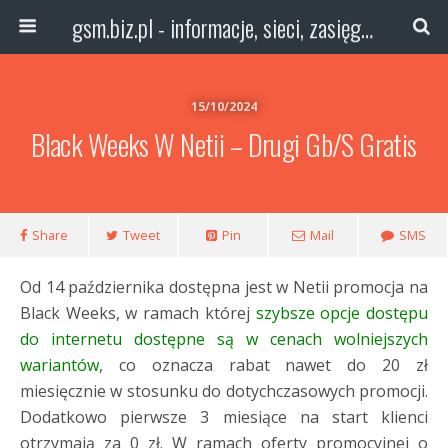
gsm.biz.pl - informacje, sieci, zasięg technologie
15/10/2024
Black Weeks W Netii – Drugi Gb/s Gratis
Share
Tweet
Pin
Mail
SMS
Od 14 października dostępna jest w Netii promocja na
Black Weeks, w ramach której
szybsze opcje dostępu
do internetu dostępne są w cenach wolniejszych
wariantów
, co oznacza rabat nawet do 20 zł
miesięcznie w stosunku do dotychczasowych promocji.
Dodatkowo pierwsze 3 miesiące na start klienci
otrzymają za 0 zł. W ramach oferty promocyjnej o