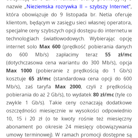
nazwie „
Nieziemska rozrywka II – szybszy Internet
”,
która obowiązuje do 9 listopada br. Netia oferuje
klientom, będącym w zasięgu sieci własnej operatora,
specjalne ceny szybszych opcji dostępu do internetu w
technologiach światłowodowych. Wybierając opcję
internet solo
Max 600
(prędkość pobierania danych
do 600 Mb/s) zapłacimy teraz
55 zł/mc
(dotychczasowa cena wariantu do 300 Mb/s), opcja
Max 1000
(pobieranie z prędkością do 1 Gb/s)
kosztuje
65 zł/mc
(standardowa cena opcji do 600
Mb/s), zaś taryfa
Max 2000
, czyli z prędkością
pobierania do aż 2 Gb/s), to wydatek
80 zł/mc
(tyle co
zwykle 1 Gb/s). Takie ceny oznaczają dodatkowe
oszczędności miesięcznie w wysokości odpowiednio
10, 15 i 20 zł (o te kwoty rośnie też miesięczny
abonament po okresie 24 miesięcy obowiązywania
umowy terminowej). W ramach promocji dostępne są