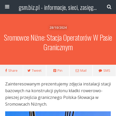
gsm.biz.pl - informacje, sieci, zasięg technologie
28/10/2024
Sromowce Niżne: Stacja Operatorów W Pasie
Granicznym
Share
Tweet
Pin
Mail
SMS
Zainteresowanym prezentujemy zdjęcia instalacji stacji
bazowych na konstrukcji pylonu kładki rowerowo-
pieszej przejścia granicznego Polska-Słowacja w
Sromowcach Niżnych.