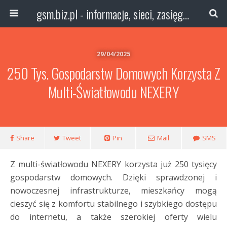
gsm.biz.pl - informacje, sieci, zasięg technologie
29/04/2025
250 Tys. Gospodarstw Domowych Korzysta Z
Multi-Światłowodu NEXERY
Share
Tweet
Pin
Mail
SMS
Z multi-światłowodu NEXERY korzysta już 250 tysięcy
gospodarstw domowych. Dzięki sprawdzonej i
nowoczesnej infrastrukturze, mieszkańcy mogą
cieszyć się z komfortu stabilnego i szybkiego dostępu
do internetu, a także szerokiej oferty wielu