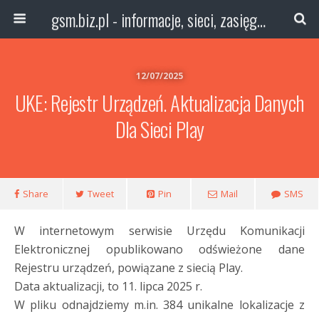
gsm.biz.pl - informacje, sieci, zasięg technologie
12/07/2025
UKE: Rejestr Urządzeń. Aktualizacja Danych
Dla Sieci Play
Share
Tweet
Pin
Mail
SMS
W internetowym serwisie Urzędu Komunikacji
Elektronicznej opublikowano odświeżone dane
Rejestru urządzeń, powiązane z siecią Play.
Data aktualizacji, to 11. lipca 2025 r.
W pliku odnajdziemy m.in. 384 unikalne lokalizacje z