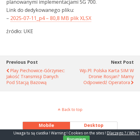
planowanymi implementacjami 5G 700.
Link do dedykowanego pliku:
–
2025-07-11_p4 – 80,8 MB plik XLSX
źródło: UKE
Previous Post
Next Post
Play Piechowice-Górzyniec:
Wp.pl: Polska Karta SIM W
Jakość Transmisji Danych
Dronie Rosjan? Mamy
Pod Stacją Bazową
Odpowiedź Operatora
Back to top
Mobile
Desktop
Uwaga tu są ciastka ! Warning ! Cookies on the sites !
Dlaczego ? / Why ?
Rozumiem