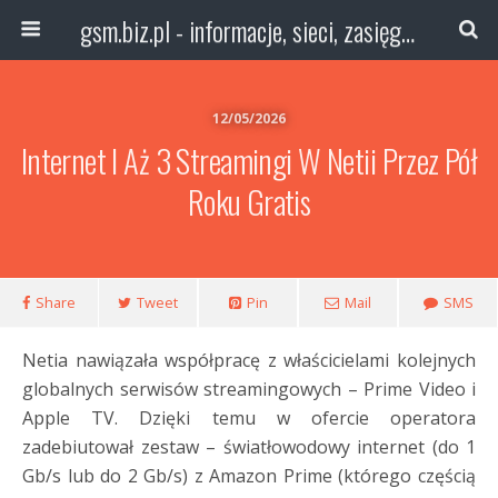
gsm.biz.pl - informacje, sieci, zasięg technologie
12/05/2026
Internet I Aż 3 Streamingi W Netii Przez Pół
Roku Gratis
Share
Tweet
Pin
Mail
SMS
Netia nawiązała współpracę z właścicielami kolejnych
globalnych serwisów streamingowych – Prime Video i
Apple TV. Dzięki temu w ofercie operatora
zadebiutował zestaw – światłowodowy internet (do 1
Gb/s lub do 2 Gb/s) z Amazon Prime (którego częścią