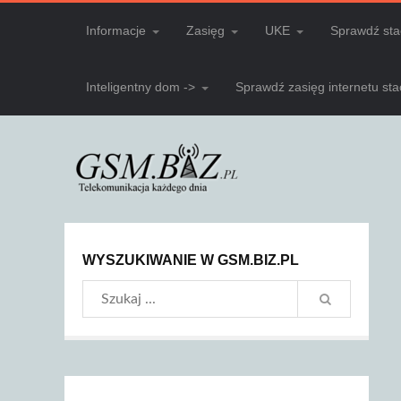
Informacje
Zasięg
UKE
Sprawdź sta
Inteligentny dom ->
Sprawdź zasięg internetu st
WYSZUKIWANIE W GSM.BIZ.PL