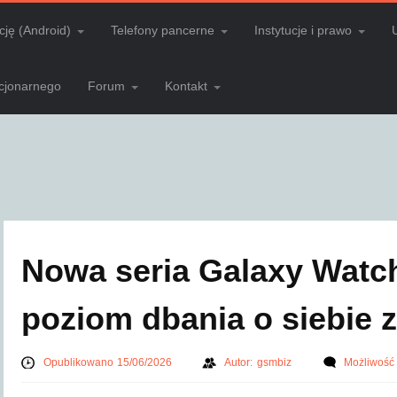
cję (Android)
Telefony pancerne
Instytucje i prawo
acjonarnego
Forum
Kontakt
Nowa seria Galaxy Watc
poziom dbania o siebie 
Opublikowano 15/06/2026
Autor:
gsmbiz
Możliwość