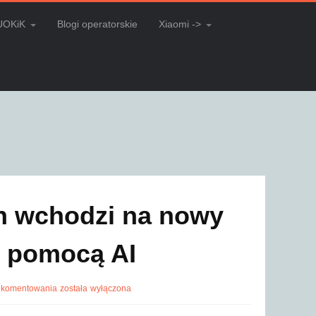
UOKiK
Blogi operatorskie
Xiaomi ->
h wchodzi na nowy
z pomocą AI
 komentowania
została wyłączona