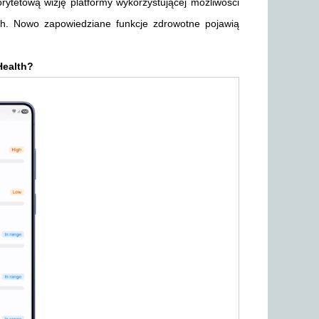
orytetową wizję platformy wykorzystującej możliwości
ch. Nowo zapowiedziane funkcje zdrowotne pojawią
Health?