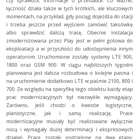
czy sprawdzić informacje o przesiadce. Co ważne,
łączność działa także w tych krótkich, ale kluczowych
momentach, na przykład, gdy pociąg dojeżdża do stacji
i trzeba jeszcze przed wyjściem zamówić taksówkę
albo sprawdzić dalszą trasę. Obecnie instalacja
zmodernizowana przez Play jest w pełni gotowa do
eksploatacji a w przyszłości do udostępnienia innym
operatorom. Uruchomione zostały systemy LTE 900,
1800 oraz GSM 900. W ciągu najbliższych tygodni
planowana jest dalsza rozbudowa o kolejne pasma i
na uruchomienie dodatkowo LTE w paśmie 2100, 800 i
700. Ze względu na specyfikę tego obiektu każdy etap
prac modernizacyjnych był niezwykle wymagający.
Zarówno, jeśli chodzi o kwestie logistyczne,
planistyczne, jak i samą realizację. Prace
modernizacyjne musiały być realizowane wyłącznie
nocą i wymagały dużej determinacji i ekspresowych
działań. Prace zostały podzielone na dwa etapy.