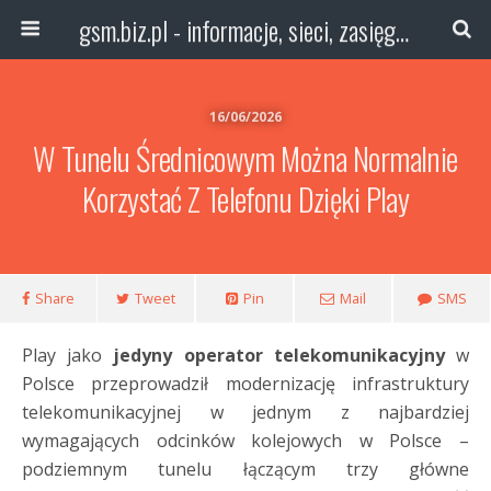
gsm.biz.pl - informacje, sieci, zasięg technologie
16/06/2026
W Tunelu Średnicowym Można Normalnie
Korzystać Z Telefonu Dzięki Play
Share
Tweet
Pin
Mail
SMS
Play jako
jedyny operator telekomunikacyjny
w
Polsce przeprowadził modernizację infrastruktury
telekomunikacyjnej w jednym z najbardziej
wymagających odcinków kolejowych w Polsce –
podziemnym tunelu łączącym trzy główne