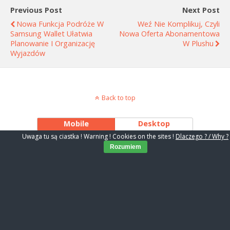
Previous Post
Next Post
Nowa Funkcja Podróże W
Weź Nie Komplikuj, Czyli
Samsung Wallet Ułatwia
Nowa Oferta Abonamentowa
Planowanie I Organizację
W Plushu
Wyjazdów
Back to top
Mobile
Desktop
Uwaga tu są ciastka ! Warning ! Cookies on the sites !
Dlaczego ? / Why ?
Rozumiem