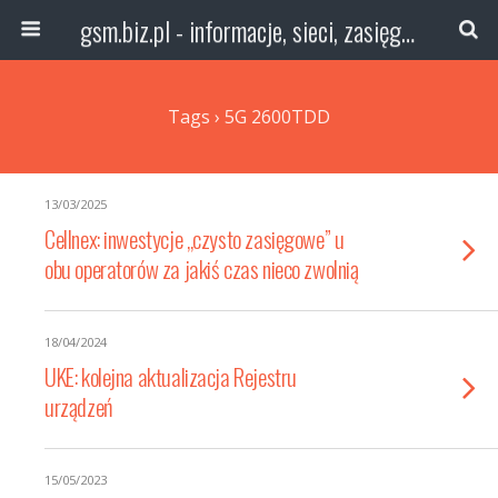
gsm.biz.pl - informacje, sieci, zasięg technologie
Tags › 5G 2600TDD
13/03/2025
Cellnex: inwestycje „czysto zasięgowe” u
obu operatorów za jakiś czas nieco zwolnią
18/04/2024
UKE: kolejna aktualizacja Rejestru
urządzeń
15/05/2023