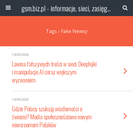
gsm.biz.pl - informacje, sieci, zasięg technologie
Tags › Fake Newsy
13/05/2026
Lawina fałszywych treści w sieci. Deepfejki
i manipulacje AI coraz większym
wyzwaniem
13/05/2025
Gdzie Polacy szukają wiadomości o
świecie? Media społecznościowe nowym
newsroomem Polaków