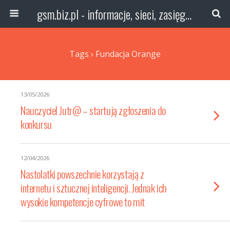
gsm.biz.pl - informacje, sieci, zasięg technologie
Tags › Fundacja Orange
13/05/2026
Nauczyciel Jutr@ – startują zgłoszenia do
konkursu
12/04/2026
Nastolatki powszechnie korzystają z
internetu i sztucznej inteligencji. Jednak ich
wysokie kompetencje cyfrowe to mit