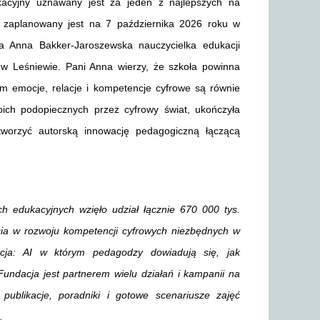
ukacyjny uznawany jest za jeden z najlepszych na
u zaplanowany jest na 7 października 2026 roku w
a Anna Bakker-Jaroszewska nauczycielka edukacji
w Leśniewie. Pani Anna wierzy, że szkoła powinna
m emocje, relacje i kompetencje cyfrowe są równie
woich podopiecznych przez cyfrowy świat, ukończyła
stworzyć autorską innowację pedagogiczną łączącą
ch edukacyjnych wzięło udział łącznie 670 000 tys.
rcia w rozwoju kompetencji cyfrowych niezbędnych w
cja: AI w którym pedagodzy dowiadują się, jak
. Fundacja jest partnerem wielu działań i kampanii na
 publikacje, poradniki i gotowe scenariusze zajęć
.