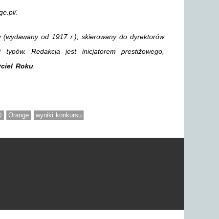
e.pl/.
y (wydawany od 1917 r.), skierowany do dyrektorów
i typów. Redakcja jest inicjatorem prestiżowego,
ciel Roku
.
@
Orange
wyniki konkursu