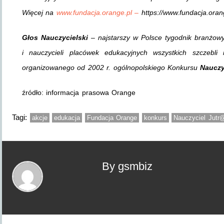
Więcej na
www.fundacja.orange.pl –
https://www.fundacja.orang
Głos Nauczycielski
– najstarszy w Polsce tygodnik branżow
i nauczycieli placówek edukacyjnych wszystkich szczebli 
organizowanego od 2002 r. ogólnopolskiego Konkursu
Nauczy
źródło: informacja prasowa Orange
Tagi:
akcje
edukacja
Fundacja Orange
konkurs
Nauczyciel Jutr
By gsmbiz