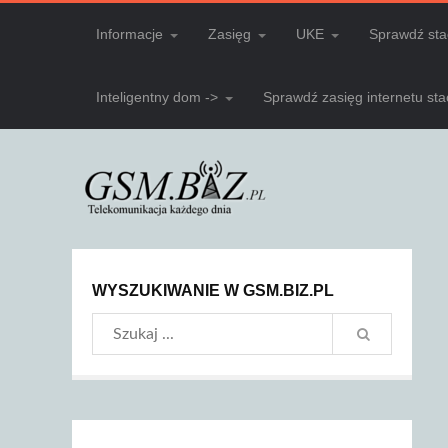
Informacje
Zasięg
UKE
Sprawdź sta
Inteligentny dom ->
Sprawdź zasięg internetu st
WYSZUKIWANIE W GSM.BIZ.PL