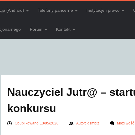
cję (Android)
Telefony pancerne
Instytucje i prawo
acjonarnego
Forum
Kontakt
Nauczyciel Jutr@ – start
konkursu
Opublikowano 13/05/2026
Autor:
gsmbiz
Możliwość