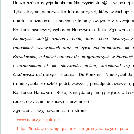
Rusza szósta edycja konkursu Nauczyciel Jutr@ – wspólnej in
Tytuł otrzyma nauczycielka lub nauczyciel, który wsłuchuje s
oparte na szacunku i podejmuje tematy związane z rozwojem
Konkurs towarzyszy wyborom Nauczyciela Roku. Zgłoszenia 
Nauczyciel Jutr@ szukamy osób, które chcą towarzyszy
radościach, wyzwaniach oraz są żywo zainteresowane ich
Kowalewska, członkini zarządu ds. programowych w Fundacji 
i uczennicami nt. ich aktywności online, wsłuchiwali się
środowiska cyfrowego
– dodaje. Do Konkursu Nauczyciel Jut
i nauczyciele ze szkół podstawowych, ponadpodstawowych, p
Konkursie Nauczyciel Roku, kandydatury mogą zgłaszać także i
rodzice czy sami uczniowie i uczennice.
Zgłoszenia przyjmowane są na stronie:
–
www.nauczycieljutra.pl
–
https://fundacja.orange.pl/nasze-programy/nauczyciel-jutra
.