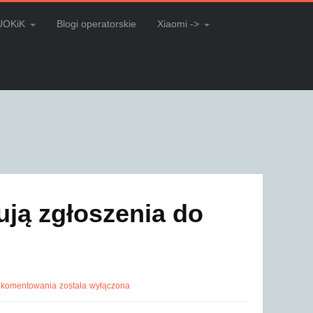
UOKiK
Blogi operatorskie
Xiaomi ->
ują zgłoszenia do
 komentowania
została wyłączona