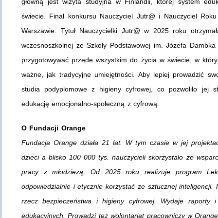
główną jest wizyta studyjna w Finlandii, której system ed
świecie. Finał konkursu Nauczyciel Jutr@ i Nauczyciel Rok
Warszawie. Tytuł Nauczycielki Jutr@ w 2025 roku otrzymał
wczesnoszkolnej ze Szkoły Podstawowej im. Józefa Dambka 
przygotowywać przede wszystkim do życia w świecie, w który
ważne, jak tradycyjne umiejętności. Aby lepiej prowadzić s
studia podyplomowe z higieny cyfrowej, co pozwoliło jej 
edukację emocjonalno-społeczną z cyfrową.
O Fundacji Orange
Fundacja Orange działa 21 lat. W tym czasie w jej projekta
dzieci a blisko 100 000 tys. nauczycieli skorzystało ze wspa
pracy z młodzieżą. Od 2025 roku realizuje program Lek
odpowiedzialnie i etycznie korzystać ze sztucznej inteligencji
rzecz bezpieczeństwa i higieny cyfrowej. Wydaje raporty i
edukacyjnych. Prowadzi też wolontariat pracowniczy w Orange