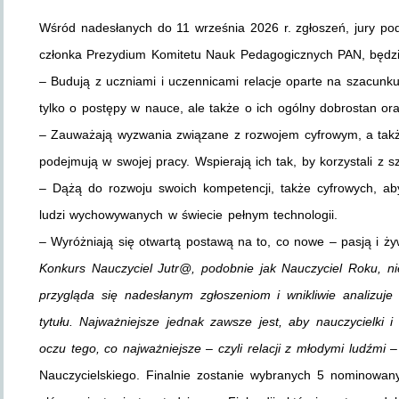
Wśród nadesłanych do 11 września 2026 r. zgłoszeń, jury po
członka Prezydium Komitetu Nauk Pedagogicznych PAN, będzie 
– Budują z uczniami i uczennicami relacje oparte na szacunku
tylko o postępy w nauce, ale także o ich ogólny dobrostan or
– Zauważają wyzwania związane z rozwojem cyfrowym, a także
podejmują w swojej pracy. Wspierają ich tak, by korzystali z 
– Dążą do rozwoju swoich kompetencji, także cyfrowych, ab
ludzi wychowywanych w świecie pełnym technologii.
– Wyróżniają się otwartą postawą na to, co nowe – pasją i ż
Konkurs Nauczyciel Jutr@, podobnie jak Nauczyciel Roku, ni
przygląda się nadesłanym zgłoszeniom i wnikliwie analizuj
tytułu. Najważniejsze jednak zawsze jest, aby nauczycielki i 
oczu tego, co najważniejsze – czyli relacji z młodymi ludźmi
– 
Nauczycielskiego. Finalnie zostanie wybranych 5 nominowany