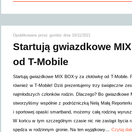
Opublikowane przez
gsmbiz
dnia
10/11/2021
Startują gwiazdkowe MIX
od T-Mobile
Startują gwiazdkowe MIX BOX-y za złotówkę od T-Mobile. P
również w T‑Mobile! Dziś prezentujemy trzy świąteczne ze
najmłodszych członków rodzin. Dlaczego? Bo gwiazdkowe M
stworzyliśmy wspólnie z podróżniczką Nelą Małą Reporterk
i sportowej opaski smartband, możemy całą rodziną wyruszy
W końcu w tym szczególnym czasie nic nie zastąpi bycia r
spędza w rodzinnym gronie. Na ten wyjątkowy…
Czytaj dal