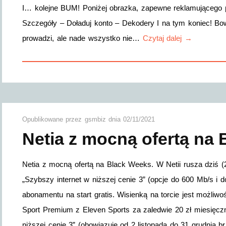
I… kolejne BUM! Poniżej obrazka, zapewne reklamującego 
Szczegóły – Doładuj konto – Dekodery I na tym koniec! Bow
prowadzi, ale nade wszystko nie…
Czytaj dalej →
Opublikowane przez
gsmbiz
dnia
02/11/2021
Netia z mocną ofertą na
Netia z mocną ofertą na Black Weeks. W Netii rusza dziś (
„Szybszy internet w niższej cenie 3” (opcje do 600 Mb/s i do
abonamentu na start gratis. Wisienką na torcie jest możliw
Sport Premium z Eleven Sports za zaledwie 20 zł miesięcz
niższej cenie 3” (obowiązuje od 2 listopada do 31 grudnia br