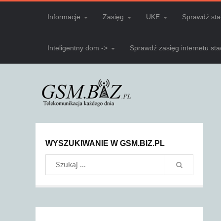
Informacje
Zasięg
UKE
Sprawdź sta
Inteligentny dom ->
Sprawdź zasięg internetu st
WYSZUKIWANIE W GSM.BIZ.PL