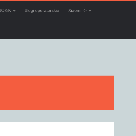
UOKiK
Blogi operatorskie
Xiaomi ->