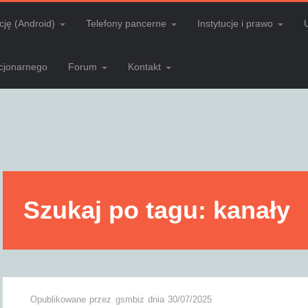
cję (Android)
Telefony pancerne
Instytucje i prawo
acjonarnego
Forum
Kontakt
Szukaj po tagu: kanały
Opublikowane przez
gsmbiz
dnia
30/07/2025