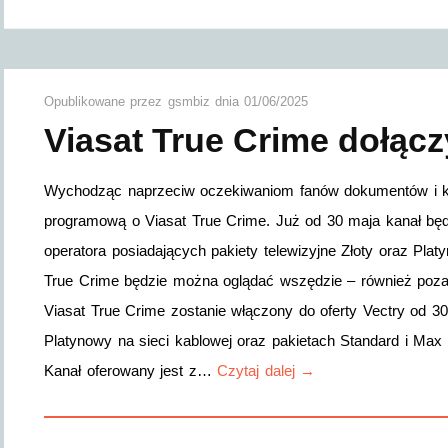
Opublikowane przez
gsmbiz
dnia
01/06/2025
Viasat True Crime dołącz
Wychodząc naprzeciw oczekiwaniom fanów dokumentów i kry
programową o Viasat True Crime. Już od 30 maja kanał będz
operatora posiadających pakiety telewizyjne Złoty oraz Plat
True Crime będzie można oglądać wszędzie – również poza s
Viasat True Crime zostanie włączony do oferty Vectry od 30
Platynowy na sieci kablowej oraz pakietach Standard i Max w
Kanał oferowany jest z…
Czytaj dalej →