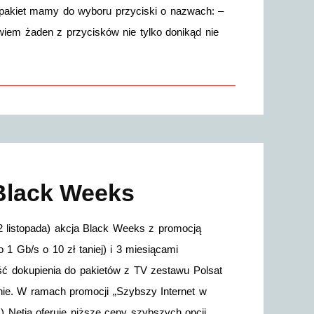
pakiet mamy do wyboru przyciski o nazwach: –
iem żaden z przycisków nie tylko donikąd nie
 Black Weeks
2 listopada) akcja Black Weeks z promocją
 1 Gb/s o 10 zł taniej) i 3 miesiącami
ość dokupienia do pakietów z TV zestawu Polsat
nie. W ramach promocji „Szybszy Internet w
.) Netia oferuje niższe ceny szybszych opcji