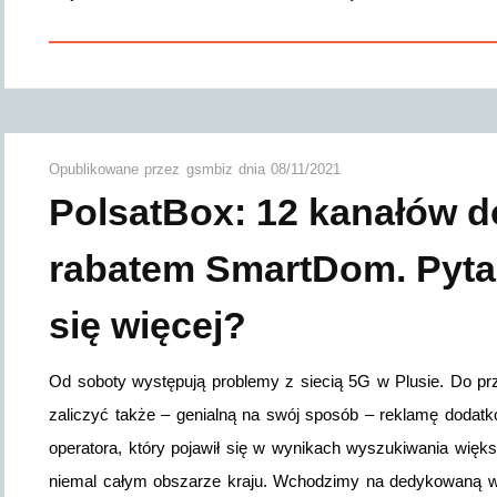
Opublikowane przez
gsmbiz
dnia
08/11/2021
PolsatBox: 12 kanałów 
rabatem SmartDom. Pytan
się więcej?
Od soboty występują problemy z siecią 5G w Plusie. Do p
zaliczyć także – genialną na swój sposób – reklamę doda
operatora, który pojawił się w wynikach wyszukiwania więks
niemal całym obszarze kraju. Wchodzimy na dedykowaną wit