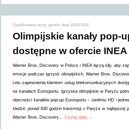
Opublikowane przez
gsmbiz
dnia
16/02/2024
Olimpijskie kanały pop-
dostępne w ofercie INEA
Warner Bros. Discovery w Polsce i INEA łączą siły, aby z
emocje podczas igrzysk olimpijskich. Warner Bros. Discov
celu zapewnienia klientom usług telekomunikacyjnych dostęp
na kanałach Eurosportu. Igrzyska olimpijskie w Paryżu potrw
obecności kanałów pop-up Eurosportu – siedmiu HD i jedneg
śledzić ponad 830 godzin transmisji z Paryża w najlepszej 
Warner Bros. Discovery…
Czytaj dalej →