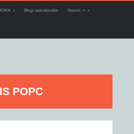
UOKiK
Blogi operatorskie
Xiaomi ->
 MS POPC