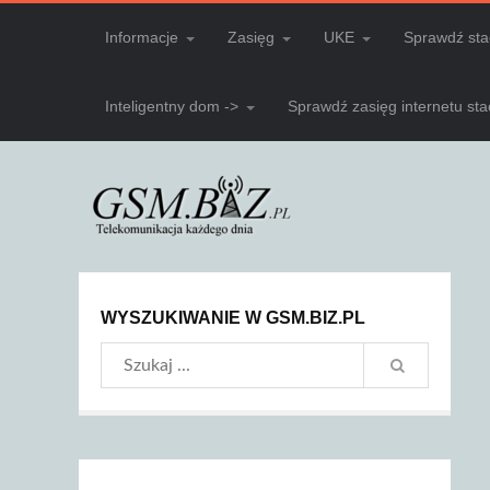
Informacje
Zasięg
UKE
Sprawdź sta
Inteligentny dom ->
Sprawdź zasięg internetu st
WYSZUKIWANIE W GSM.BIZ.PL