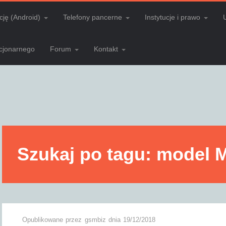
cję (Android)
Telefony pancerne
Instytucje i prawo
acjonarnego
Forum
Kontakt
Szukaj po tagu: model
Opublikowane przez
gsmbiz
dnia
19/12/2018