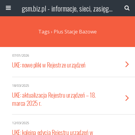
gsm.biz.pl - informacje, sieci, zasięg technologie
Tags › Plus Stacje Bazowe
07/01/2026
UKE: nowe pliki w Rejestrze urządzeń
18/03/2025
UKE: aktualizacja Rejestru urządzeń – 18.
marca 2025 r.
12/03/2025
UKE: kolejna edycja Rejestru urządzeń w