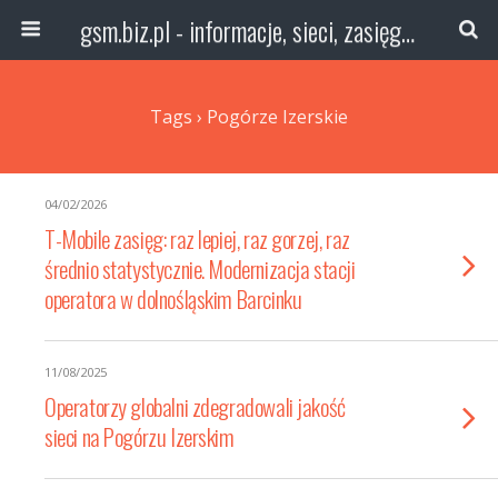
gsm.biz.pl - informacje, sieci, zasięg technologie
Tags › Pogórze Izerskie
04/02/2026
T-Mobile zasięg: raz lepiej, raz gorzej, raz
średnio statystycznie. Modernizacja stacji
operatora w dolnośląskim Barcinku
11/08/2025
Operatorzy globalni zdegradowali jakość
sieci na Pogórzu Izerskim