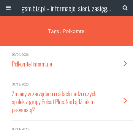
gsm.biz.pl - informacje, sieci, zasięg technologie
Tags › Polkomtel
09/04/2026
Polkomtel informuje
31/12/2025
Zmiany w zarządach i radach nadzorczych
spółek z grupy Polsat Plus. Nie bądź takim
pesymistą?
03/11/2025