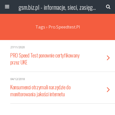
gsm.biz.pl - informacje, sieci, zasięg technologie
Tags › Pro.speedtest.pl
27/11/2020
PRO Speed Test ponownie certyfikowany
przez UKE
04/12/2018
Konsumenci otrzymali narzędzie do
monitorowania jakości internetu