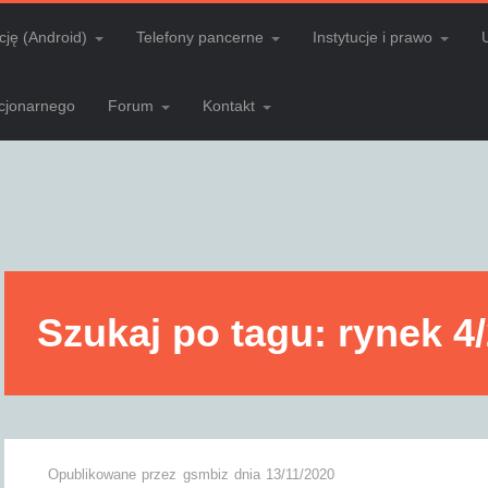
cję (Android)
Telefony pancerne
Instytucje i prawo
acjonarnego
Forum
Kontakt
Szukaj po tagu: rynek 4
Opublikowane przez
gsmbiz
dnia
13/11/2020