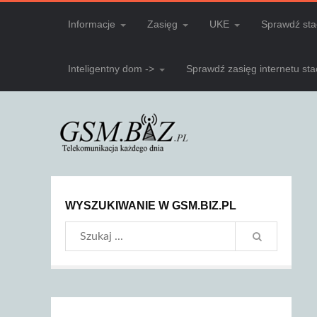
Informacje
Zasięg
UKE
Sprawdź sta
Inteligentny dom ->
Sprawdź zasięg internetu st
WYSZUKIWANIE W GSM.BIZ.PL