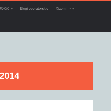
UOKiK
Blogi operatorskie
Xiaomi ->
/2014