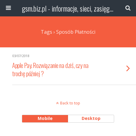
gsm.biz.pl - informacje, sieci, zasięg technologie
Tags › Sposób Płatności
03/07/2018
Apple Pay. Rozwiązanie na dziś, czy na
trochę później ?
Back to top
Mobile
Desktop