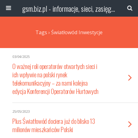
gsm.biz.pl - informacje, sieci, zasięg technologie
Tags › Światłowód Inwestycje
03/04/2025
O ważnej roli operatorów otwartych sieci i
ich wpływie na polski rynek
telekomunikacyjny – za nami kolejna
edycja Konferencji Operatorów Hurtowych
25/05/2023
Plus Światłowód dociera już do blisko 13
milionów mieszkańców Polski