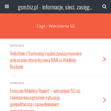
gsm.biz.pl - informacje, sieci, zasięg technologie
Tags › Wdrożenia 5G
05/09/2023
Vodafone i Samsung rozpoczynają masowe
wdrażanie otwartej sieci RAN w Wielkiej
Brytanii
26/06/2023
Ericsson Mobility Report – wdrożenie 5G na
świecie niezagrożone sytuacją
geopolityczną i spowolnieniem
gospodarczym