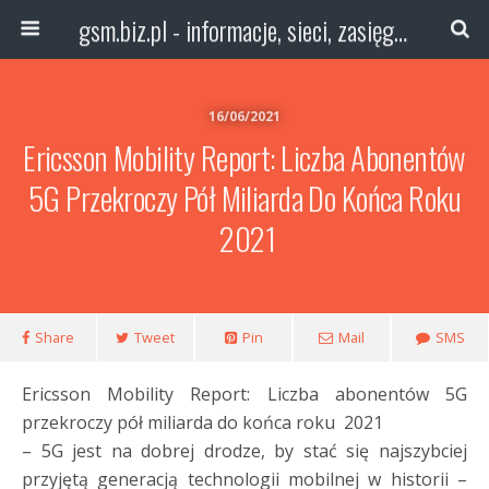
gsm.biz.pl - informacje, sieci, zasięg technologie
16/06/2021
Ericsson Mobility Report: Liczba Abonentów
5G Przekroczy Pół Miliarda Do Końca Roku
2021
Share
Tweet
Pin
Mail
SMS
Ericsson Mobility Report: Liczba abonentów 5G
przekroczy pół miliarda do końca roku 2021
– 5G jest na dobrej drodze, by stać się najszybciej
przyjętą generacją technologii mobilnej w historii –