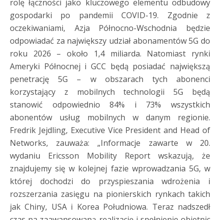
rolę łączności jako kluczowego elementu odbudowy
gospodarki po pandemii COVID-19. Zgodnie z
oczekiwaniami, Azja Północno-Wschodnia będzie
odpowiadać za największy udział abonamentów 5G do
roku 2026 – około 1,4 miliarda. Natomiast rynki
Ameryki Północnej i GCC będą posiadać największą
penetrację 5G – w obszarach tych abonenci
korzystający z mobilnych technologii 5G będą
stanowić odpowiednio 84% i 73% wszystkich
abonentów usług mobilnych w danym regionie.
Fredrik Jejdling, Executive Vice President and Head of
Networks, zauważa: „Informacje zawarte w 20.
wydaniu Ericsson Mobility Report wskazują, że
znajdujemy się w kolejnej fazie wprowadzania 5G, w
której dochodzi do przyspieszania wdrożenia i
rozszerzania zasięgu na pionierskich rynkach takich
jak Chiny, USA i Korea Południowa. Teraz nadszedł
czas na zaawansowaną realizację i spełnienie obietnic