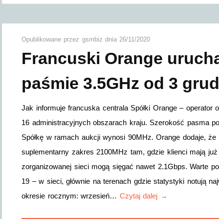
Opublikowane przez
gsmbiz
dnia
26/11/2020
Francuski Orange uruch
paśmie 3.5GHz od 3 grudn
Jak informuje francuska centrala Spółki Orange – operator 
16 administracyjnych obszarach kraju. Szerokość pasma p
Spółkę w ramach aukcji wynosi 90MHz. Orange dodaje, że p
suplementarny zakres 2100MHz tam, gdzie klienci mają już 
zorganizowanej sieci mogą sięgać nawet 2.1Gbps. Warte pod
19 – w sieci, głównie na terenach gdzie statystyki notują n
okresie rocznym: wrzesień…
Czytaj dalej →