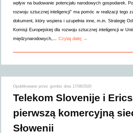
wpływ na budowanie potencjału narodowych gospodarek. Pol
rozwoju sztucznej inteligencji” ma pomóc w realizacji tego z
dokument, który wspiera i uzupełnia inne, m.in. Strategię
Komisji Europejskiej dla rozwoju sztucznej inteligencji w Uni
międzynarodowych,…
Czytaj dalej →
Opublikowane przez
gsmbiz
dnia
17/08/2020
Telekom Slovenije i Eric
pierwszą komercyjną sieć
Słowenii