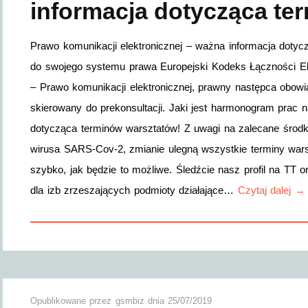
informacja dotycząca te
Prawo komunikacji elektronicznej – ważna informacja doty
do swojego systemu prawa Europejski Kodeks Łączności Ele
– Prawo komunikacji elektronicznej, prawny następca obowi
skierowany do prekonsultacji. Jaki jest harmonogram pra
dotycząca terminów warsztatów! Z uwagi na zalecane środki
wirusa SARS-Cov-2, zmianie ulegną wszystkie terminy war
szybko, jak będzie to możliwe. Śledźcie nasz profil na TT o
dla izb zrzeszających podmioty działające…
Czytaj dalej →
Opublikowane przez
gsmbiz
dnia
25/07/2019