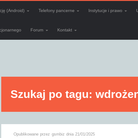
cję (Android)
Telefony pancerne
Instytucje i prawo
acjonarnego
Forum
Kontakt
Szukaj po tagu: wdroże
Opublikowane przez
gsmbiz
dnia
21/01/2025