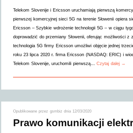
Telekom Slovenije i Ericsson uruchamiają pierwszą komercy
pierwszej komercyjnej sieci 5G na terenie Słowenii opiera 
Ericsson – Szybkie wdrożenie technologii 5G – w ciągu ty
doprowadzić do przemiany Słowenii, oferując możliwości z 
technologia 5G firmy Ericsson umożliwi objęcie jednej trzec
roku 23 lipca 2020 r. firma Ericsson (NASDAQ: ERIC) i wi
Telekom Slovenije, uruchomili pierwszą…
Czytaj dalej →
Opublikowane przez
gsmbiz
dnia
12/03/2020
Prawo komunikacji elekt