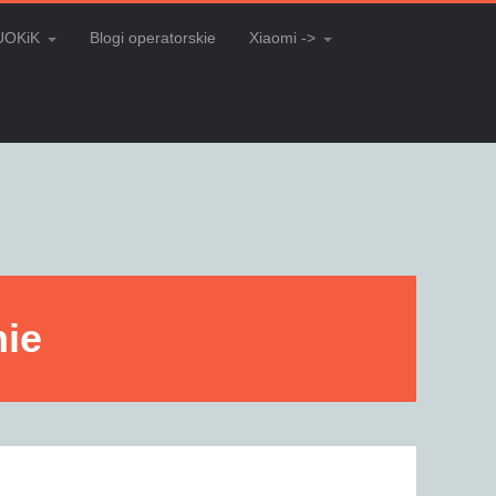
UOKiK
Blogi operatorskie
Xiaomi ->
nie