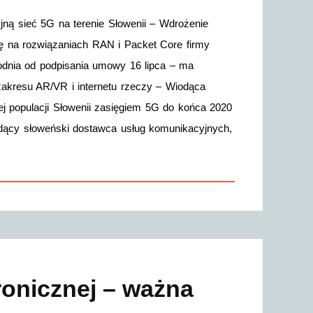
jną sieć 5G na terenie Słowenii – Wdrożenie
się na rozwiązaniach RAN i Packet Core firmy
godnia od podpisania umowy 16 lipca – ma
zakresu AR/VR i internetu rzeczy – Wiodąca
iej populacji Słowenii zasięgiem 5G do końca 2020
odący słoweński dostawca usług komunikacyjnych,
ronicznej – ważna