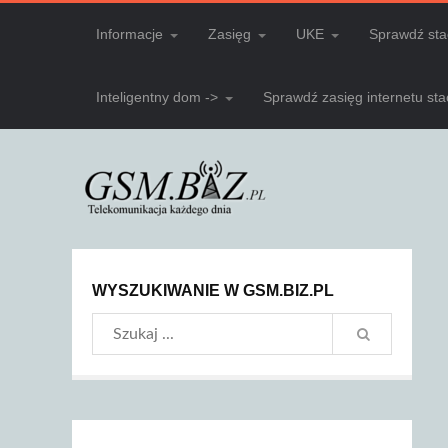
Informacje
Zasięg
UKE
Sprawdź sta
Inteligentny dom ->
Sprawdź zasięg internetu st
WYSZUKIWANIE W GSM.BIZ.PL