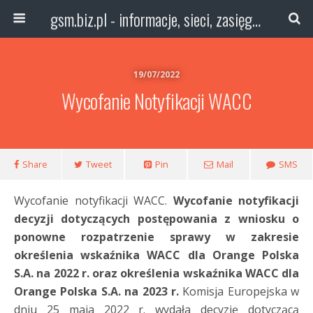
gsm.biz.pl - informacje, sieci, zasięg technologie
19/07/2022
Wycofanie Notyfikacji WACC
Share
Tweet
Pin
Mail
SMS
Wycofanie notyfikacji WACC.
Wycofanie notyfikacji
decyzji dotyczących postępowania z wniosku o
ponowne rozpatrzenie sprawy w zakresie
określenia wskaźnika WACC dla Orange Polska
S.A. na 2022 r. oraz określenia wskaźnika WACC dla
Orange Polska S.A. na 2023 r.
Komisja Europejska w
dniu 25 maja 2022 r. wydała decyzję dotyczącą