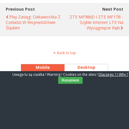
Previous Post
Next Post
Play Zasięg: Ciekawostka Z
ZTE MF986D I ZTE MF17B -
Czeladzi W Województwie
Szybki Internet LTE Na
Śląskim
Wyciągnięcie Ręki
Back to top
Mobile
Desktop
Uwaga tu są ciastka ! Warning ! Cookies on the sites !
Dlaczego ? / Why ?
Rozumiem