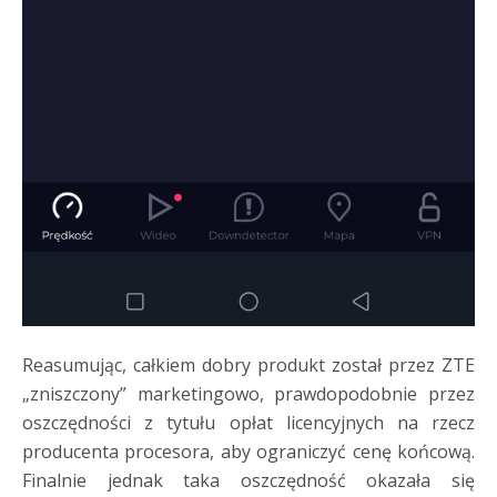
Reasumując, całkiem dobry produkt został przez ZTE
„zniszczony” marketingowo, prawdopodobnie przez
oszczędności z tytułu opłat licencyjnych na rzecz
producenta procesora, aby ograniczyć cenę końcową.
Finalnie jednak taka oszczędność okazała się