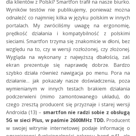
dla klientów z Polski? Smartfon trafił na nasze biurko.
Wyników testów nie publikujemy, ponieważ można
odnaleźć co najmniej kilka w języku polskim w innych
portalach. My zwróciliśmy uwagę na ergonomię,
prędkość działania i kompatybilność z polskimi
sieciami. Smartfon trzyma się znakomicie w dłoni, bez
względu na to, czy w wersji rozłożonej, czy złożonej.
Wygląda na wykonany z najwyższą dbałością, zaś
ekran prezentuje się naprawdę dobrze. Bardzo
szybko działa również nawigacja po menu. Pora na
działanie… jak pokazały nasze doświadczenia, poza
wymienianym w innych testach brakiem działania
podczerwieni (mimo zamontowanego układu), do
czego zresztą producent się przyznaje i starej wersji
Androida (13) –
smartfon nie radzi sobie z obsługą
5G w sieci Plus, w paśmie 2600MHz TDD.
Producent
w swojej witrynie internetowej podaje informację o