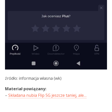
źródło: informacja własna (wk)
Materiał powiązany:
–
Składana nubia Flip 5G jeszcze taniej, ale…