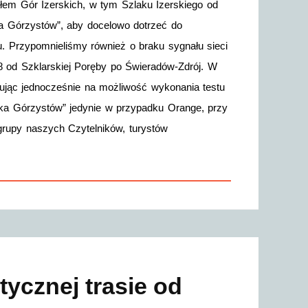
łem Gór Izerskich, w tym Szlaku Izerskiego od
ka Górzystów”, aby docelowo dotrzeć do
. Przypomnieliśmy również o braku sygnału sieci
8 od Szklarskiej Poręby po Świeradów-Zdrój. W
zując jednocześnie na możliwość wykonania testu
ka Górzystów” jedynie w przypadku Orange, przy
d grupy naszych Czytelników, turystów
tycznej trasie od