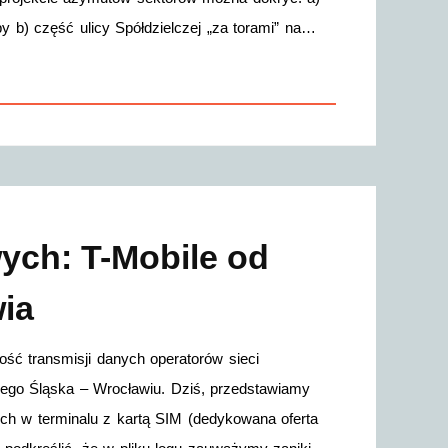
by b) część ulicy Spółdzielczej „za torami” na…
wych: T-Mobile od
wia
kość transmisji danych operatorów sieci
ego Śląska – Wrocławiu. Dziś, przedstawiamy
kich w terminalu z kartą SIM (dedykowana oferta