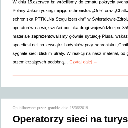
W dniu 15.czerwca br. wróciliśmy do tematu pokrycia sygna
Polany Jakuszyckiej, mijając schroniska: „Orle” oraz „Chat
schroniska PTTK „Na Stogu Izerskim” w Świeradowie-Zdroju
operatorów na większości odcinka drogi wojewódzkiej nr 35
materiale zaprezentowaliśmy głównie sytuację Plusa, wska
speedtest.net na zewnątrz budynków przy schronisku „Chat
sygnale sieci bliskim utraty. W reakcji na nasz materiał, o
przemierzających podobną…
Czytaj dalej →
Opublikowane przez
gsmbiz
dnia
18/06/2019
Operatorzy sieci na turys