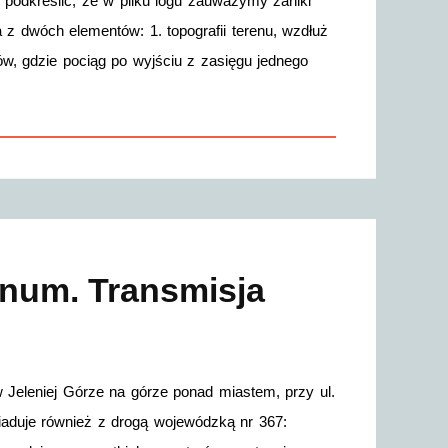
o podkreślić, że w pliku logu zauważymy zaniki
ka z dwóch elementów: 1. topografii terenu, wzdłuż
rów, gdzie pociąg po wyjściu z zasięgu jednego
inum. Transmisja
 Jeleniej Górze na górze ponad miastem, przy ul.
iaduje również z drogą wojewódzką nr 367: