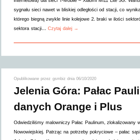
internetowa) dla sieci T-Mobile – Xiaomi Mi11 Lite 5G. Wart
sygnału sieci nawet w bliskiej odległości od stacji, co wyni
którego biegną zwykle linie kolejowe 2. braki w ilości sekto
sektora stacji…
Czytaj dalej →
Opublikowane przez
gsmbiz
dnia
06/10/2020
Jelenia Góra: Pałac Paul
danych Orange i Plus
Odwiedziliśmy malowniczy Pałac Paulinum, zlokalizowany w
Nowowiejskiej. Patrząc na potrzeby pokryciowe – pałac sąs