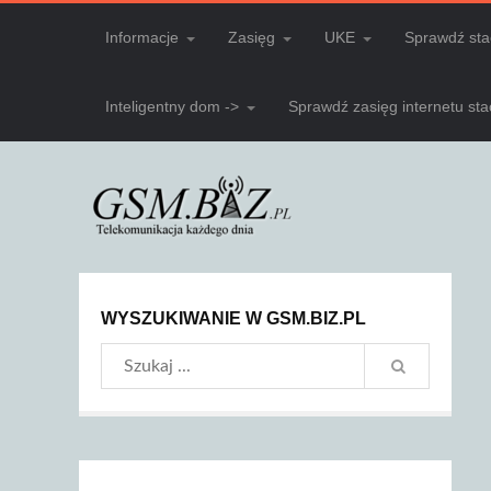
Informacje
Zasięg
UKE
Sprawdź sta
Inteligentny dom ->
Sprawdź zasięg internetu st
WYSZUKIWANIE W GSM.BIZ.PL