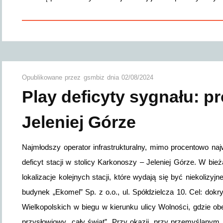
Opublikowane przez
gsmbiz
dnia
02/08/2024
Play deficyty sygnału: pr
Jeleniej Górze
Najmłodszy operator infrastrukturalny, mimo procentowo na
deficyt stacji w stolicy Karkonoszy – Jeleniej Górze. W b
lokalizacje kolejnych stacji, które wydają się być niekolizy
budynek „Ekomel” Sp. z o.o., ul. Spółdzielcza 10. Cel: dokr
Wielkopolskich w biegu w kierunku ulicy Wolności, gdzie ob
przysłowiowy „cały świat”. Przy okazji, przy przemyślany