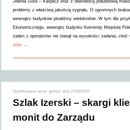
Jelenia Góra – Karpacz oraz z obwodnicą południową miast
problemy z właściwą jakością sygnału. O ogromnych brakac
wewnątrz budynków pisaliśmy wielokrotnie. W tym dla prz
Ekonomicznego, wewnątrz budynku Komendy Miejskiej Policji
żaden z operatorów nie stanął na wysokości zadania, cho
dalej →
Opublikowane przez
gsmbiz
dnia
23/06/2020
Szlak Izerski – skargi kli
monit do Zarządu