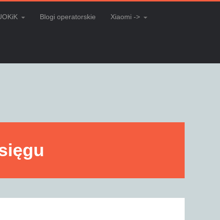
UOKiK
Blogi operatorskie
Xiaomi ->
asięgu