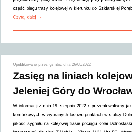
część biegu trasy kolejowej w kierunku do Szklarskiej Porę
Czytaj dalej →
Opublikowane przez
gsmbiz
dnia
26/08/2022
Zasięg na liniach kolejo
Jeleniej Góry do Wrocła
W informacji z dnia 19. sierpnia 2022 r. prezentowaliśmy ja
komórkowych w wybranych losowo punktach w stolicy Doln
jakość sygnału na kolejowej trasie pociągu Kolei Dolnośląs