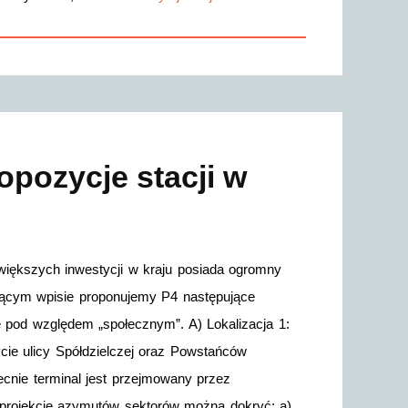
opozycje stacji w
jwiększych inwestycji w kraju posiada ogromny
ieżącym wpisie proponujemy P4 następujące
jne pod względem „społecznym”. A) Lokalizacja 1:
ycie ulicy Spółdzielczej oraz Powstańców
ecnie terminal jest przejmowany przez
m projekcie azymutów sektorów można dokryć: a)