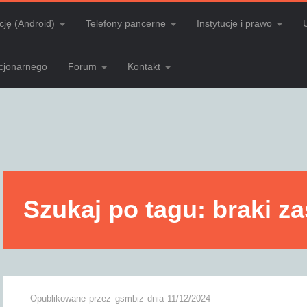
cję (Android)
Telefony pancerne
Instytucje i prawo
acjonarnego
Forum
Kontakt
Szukaj po tagu: braki z
Opublikowane przez
gsmbiz
dnia
11/12/2024