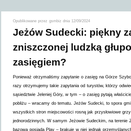
Opublikowane przez
gsmbiz
dnia
12/09/2024
Jeżów Sudecki: piękny z
zniszczonej ludzką głupo
zasięgiem?
Ponieważ otrzymaliśmy zapytanie o zasięg na Górze Szybo
razy otrzymujemy takie zapytania od turystów, którzy odwi
sąsiedztwie Jeleniej Góry, w tym – o zasięg pytają właści
pobliżu – wracamy do tematu. Jeżów Sudecki, to spora gmin
wszystkich stron miejscowości rosną jak przysłowiowe gr
jednorodzinnych. W samym Jeżowie Sudeckim, na terenie 
bazową posiada Play – brakuje w niej jednak przemyślanyc