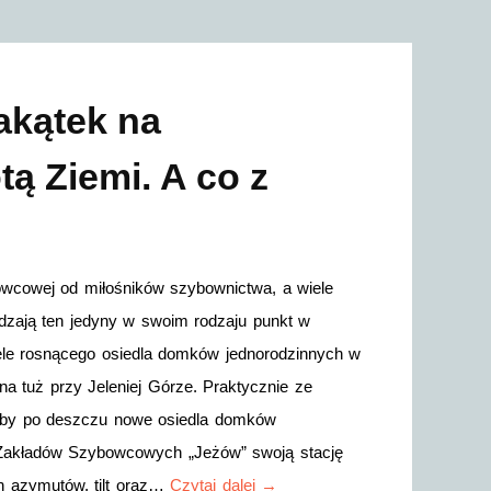
akątek na
tą Ziemi. A co z
wcowej od miłośników szybownictwa, a wiele
edzają ten jedyny w swoim rodzaju punkt w
ciele rosnącego osiedla domków jednorodzinnych w
a tuż przy Jeleniej Górze. Praktycznie ze
zyby po deszczu nowe osiedla domków
Zakładów Szybowcowych „Jeżów” swoją stację
h azymutów, tilt oraz…
Czytaj dalej →