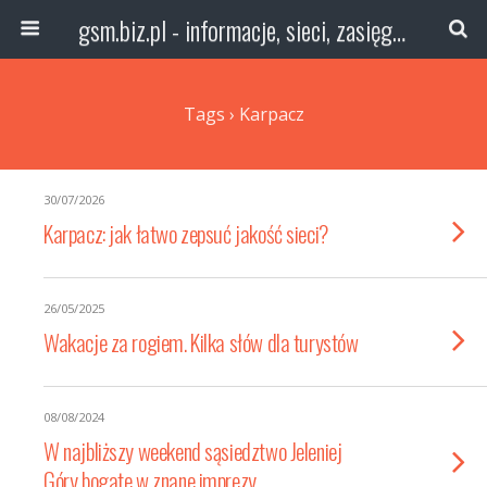
gsm.biz.pl - informacje, sieci, zasięg technologie
Tags › Karpacz
30/07/2026
Karpacz: jak łatwo zepsuć jakość sieci?
26/05/2025
Wakacje za rogiem. Kilka słów dla turystów
08/08/2024
W najbliższy weekend sąsiedztwo Jeleniej
Góry bogate w znane imprezy