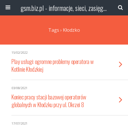
gsm.biz.pl - informacje, sieci, zasięg technologie
Tags › Kłodzko
15/02/2022
Play usługi: ogromne problemy operatora w
Kotlinie Kłodzkiej
03/08/2021
Koniec pracy stacji bazowej operatorów
globalnych w Kłodzku przy ul. Okrzei 8
17/07/2021