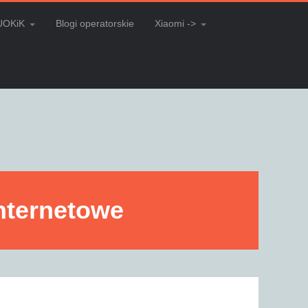
UOKiK
Blogi operatorskie
Xiaomi ->
internetowe