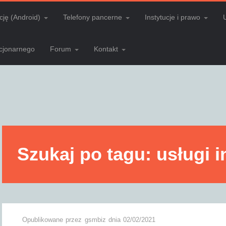
cję (Android)
Telefony pancerne
Instytucje i prawo
acjonarnego
Forum
Kontakt
Szukaj po tagu: usługi 
Opublikowane przez
gsmbiz
dnia
02/02/2021