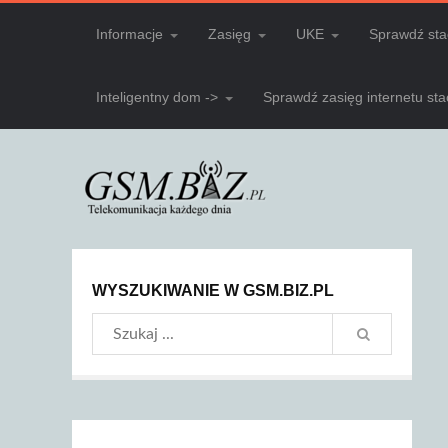
Informacje
Zasięg
UKE
Sprawdź sta
Inteligentny dom ->
Sprawdź zasięg internetu st
WYSZUKIWANIE W GSM.BIZ.PL