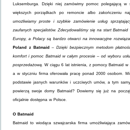
Luksemburga. Dzięki niej zamówimy pomoc polegającą w s
większych porządkach po remoncie albo zakończeniu n
umożliwiamy proste i szybkie zamówienie usług sprzątając
zaufanych specjalistów. Zdecydowaliśmy się na start Batmaid 
Europy, a Polacy są bardzo otwarci na innowacyjne rozwiąz
Poland z Batmaid
–
Dzięki bezpiecznym metodom płatności
komfort i pomoc Batmaid w całym procesie – od wyboru usłu
posprzedażową.
W ciągu 6 lat istnienia, z pomocy Batmaid w 
a w styczniu firma oferowała pracę ponad 2000 osobom. Mis
podstawie jasnych warunków i uczciwych umów, a tym samy
powierzą swoje domy Batmaid? Dowiemy się już na początk
oficjalnie dostępna w Polsce.
O Batmaid
Batmaid to wiodąca szwajcarska firma umożliwiająca zamówi