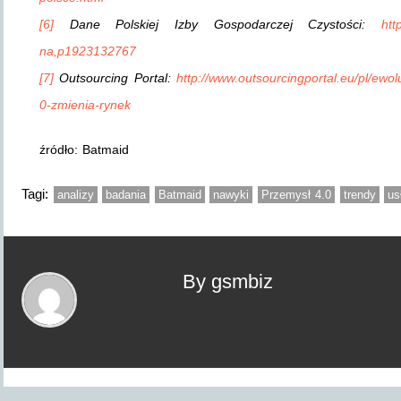
[6]
Dane Polskiej Izby Gospodarczej Czystości:
htt
na,p1923132767
[7]
Outsourcing Portal:
http://www.outsourcingportal.eu/pl/ewo
0-zmienia-rynek
źródło: Batmaid
Tagi:
analizy
badania
Batmaid
nawyki
Przemysł 4.0
trendy
us
By gsmbiz