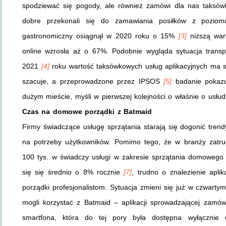
spodziewać się pogody, ale również zamówi dla nas taksówk
dobre przekonali się do zamawiania posiłków z poziomu
gastronomiczny osiągnął w 2020 roku o 15%
[3]
niższą war
online wzrosła aż o 67%. Podobnie wygląda sytuacja tran
2021
[4]
roku wartość taksówkowych usług aplikacyjnych ma si
szacuje, a przeprowadzone przez IPSOS
[5]
badanie pokazu
dużym mieście, myśli w pierwszej kolejności o właśnie o usłud
Czas na domowe porządki z Batmaid
Firmy świadczące usługę sprzątania starają się dogonić trend
na potrzeby użytkowników. Pomimo tego, że w branży zatru
100 tys. w świadczy usługi w zakresie sprzątania domoweg
się się średnio o 8% rocznie
[7]
, trudno o znalezienie apli
porządki profesjonalistom. Sytuacja zmieni się już w czwarty
mogli korzystać z Batmaid – aplikacji sprowadzającej zamów
smartfona, która do tej pory była dostępna wyłącznie d