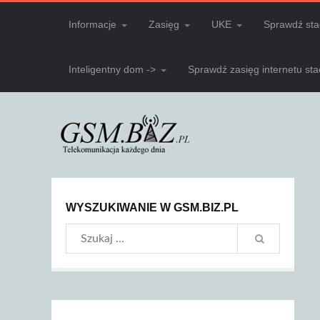
Informacje
Zasięg
UKE
Sprawdź sta
Inteligentny dom ->
Sprawdź zasięg internetu st
WYSZUKIWANIE W GSM.BIZ.PL