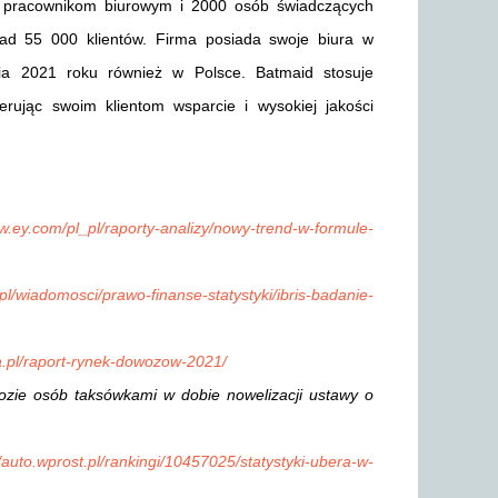
100 pracownikom biurowym i 2000 osób świadczących
onad 55 000 klientów. Firma posiada swoje biura w
nia 2021 roku również w Polsce. Batmaid stosuje
erując swoim klientom wsparcie i wysokiej jakości
w.ey.com/pl_pl/raporty-analizy/nowy-trend-w-formule-
.pl/wiadomosci/prawo-finanse-statystyki/ibris-badanie-
a.pl/raport-rynek-dowozow-2021/
e osób taksówkami w dobie nowelizacji ustawy o
//auto.wprost.pl/rankingi/10457025/statystyki-ubera-w-