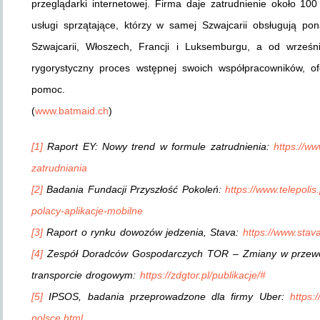
przeglądarki internetowej. Firma daje zatrudnienie około 
usługi sprzątające, którzy w samej Szwajcarii obsługują p
Szwajcarii, Włoszech, Francji i Luksemburgu, a od wrześ
rygorystyczny proces wstępnej swoich współpracowników, of
pomoc.
(
www.batmaid.ch
)
[1]
Raport EY: Nowy trend w formule zatrudnienia:
https://ww
zatrudniania
[2]
Badania Fundacji Przyszłość Pokoleń:
https://www.telepolis
polacy-aplikacje-mobilne
[3]
Raport o rynku dowozów jedzenia, Stava:
https://www.stav
[4]
Zespół Doradców Gospodarczych TOR – Zmiany w przewozi
transporcie drogowym:
https://zdgtor.pl/publikacje/#
[5]
IPSOS, badania przeprowadzone dla firmy Uber:
https:
polsce.html