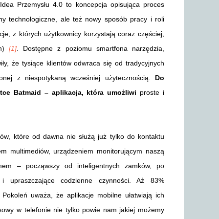
Idea Przemysłu 4.0 to koncepcja opisująca proces
ny technologiczne, ale też nowy sposób pracy i roli
je, z których użytkownicy korzystają coraz częściej,
on)
[1]
. Dostępne z poziomu smartfona narzędzia,
ły, że tysiące klientów odwraca się od tradycyjnych
onej z niespotykaną wcześniej użytecznością.
Do
ce Batmaid – aplikacja, która umożliwi
proste i
ów, które od dawna nie służą już tylko do kontaktu
em multimediów, urządzeniem monitorującym naszą
omem – począwszy od inteligentnych zamków, po
 i upraszczające codzienne czynności. Aż 83%
Pokoleń uważa, że aplikacje mobilne ułatwiają ich
osowy w telefonie nie tylko powie nam jakiej możemy