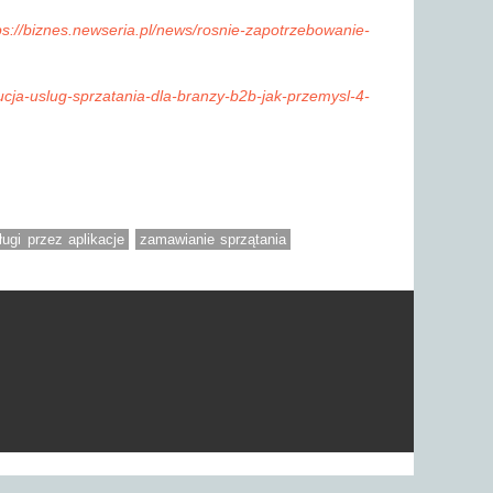
ps://biznes.newseria.pl/news/rosnie-zapotrzebowanie-
lucja-uslug-sprzatania-dla-branzy-b2b-jak-przemysl-4-
ługi przez aplikacje
zamawianie sprzątania