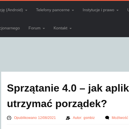
cję (Android)
Telefony pancerne
Instytucje i prawo
acjonarnego
Forum
Kontakt
Sprzątanie 4.0 – jak apl
utrzymać porządek?
Opublikowano 12/08/2021
Autor:
gsmbiz
Możliwość