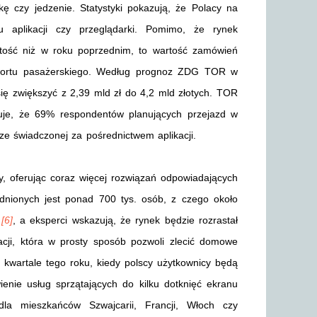
ę czy jedzenie. Statystyki pokazują, że Polacy na
 aplikacji czy przeglądarki. Pomimo, że rynek
tość niż w roku poprzednim, to wartość zamówień
sportu pasażerskiego. Według prognoz ZDG TOR w
ę zwiększyć z 2,39 mld zł do 4,2 mld złotych. TOR
je, że 69% respondentów planujących przejazd w
ze świadczonej za pośrednictwem aplikacji.
y, oferując coraz więcej rozwiązań odpowiadających
dnionych jest ponad 700 tys. osób, z czego około
o
[6]
, a eksperci wskazują, że rynek będzie rozrastał
kacji, która w prosty sposób pozwoli zlecić domowe
m kwartale tego roku, kiedy polscy użytkownicy będą
ienie usług sprzątających do kilku dotknięć ekranu
la mieszkańców Szwajcarii, Francji, Włoch czy