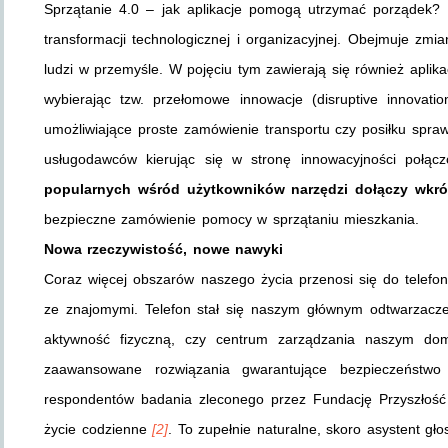
Sprzątanie 4.0 – jak aplikacje pomogą utrzymać porządek? 
transformacji technologicznej i organizacyjnej. Obejmuje zmia
ludzi w przemyśle. W pojęciu tym zawierają się również aplikac
wybierając tzw. przełomowe innowacje (disruptive innovati
umożliwiające proste zamówienie transportu czy posiłku sprawi
usługodawców kierując się w stronę innowacyjności połącz
popularnych wśród użytkowników narzędzi dołączy wkrót
bezpieczne zamówienie pomocy w sprzątaniu mieszkania.
Nowa rzeczywistość, nowe nawyki
Coraz więcej obszarów naszego życia przenosi się do telefon
ze znajomymi. Telefon stał się naszym głównym odtwarzacz
aktywność fizyczną, czy centrum zarządzania naszym d
zaawansowane rozwiązania gwarantujące bezpieczeństwo
respondentów badania zleconego przez Fundację Przyszłość 
życie codzienne
[2]
. To zupełnie naturalne, skoro asystent gł