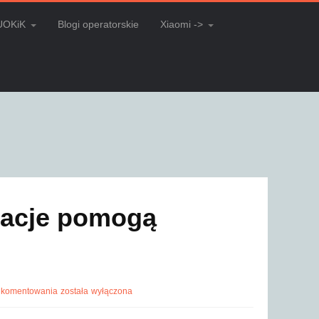
UOKiK
Blogi operatorskie
Xiaomi ->
ikacje pomogą
 komentowania
została wyłączona