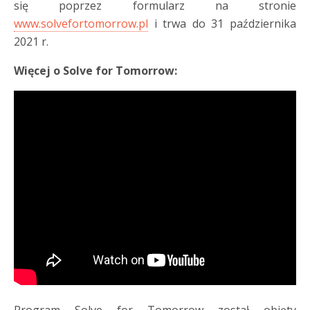
się poprzez formularz na stronie
www.solvefortomorrow.pl
i trwa do 31 października
2021 r.
Więcej o Solve for Tomorrow: