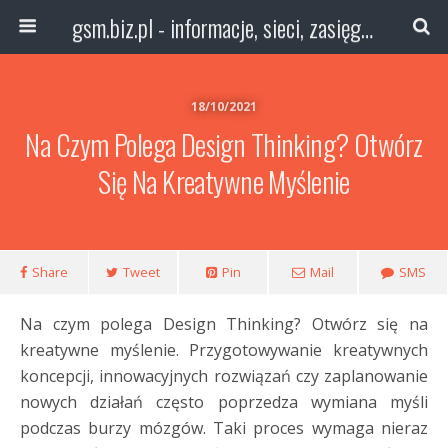
gsm.biz.pl - informacje, sieci, zasięg technologie
18/10/2021
Na Czym Polega Design Thinking? Otwórz
Się Na Kreatywne Myślenie
Share
Tweet
Pin
Mail
SMS
Na czym polega Design Thinking? Otwórz się na
kreatywne myślenie. Przygotowywanie kreatywnych
koncepcji, innowacyjnych rozwiązań czy zaplanowanie
nowych działań często poprzedza wymiana myśli
podczas burzy mózgów. Taki proces wymaga nieraz