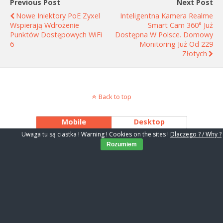
Previous Post
Next Post
Nowe Iniektory PoE Zyxel
Inteligentna Kamera Realme
Wspierają Wdrożenie
Smart Cam 360° Już
Punktów Dostępowych WiFi
Dostępna W Polsce. Domowy
6
Monitoring Już Od 229
Złotych
Back to top
Mobile
Desktop
Uwaga tu są ciastka ! Warning ! Cookies on the sites !
Dlaczego ? / Why ?
Rozumiem