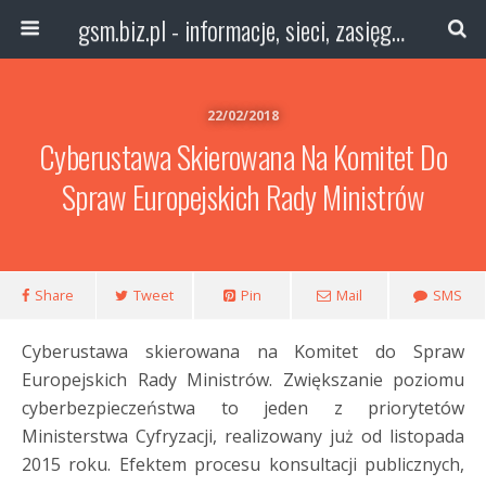
gsm.biz.pl - informacje, sieci, zasięg technologie
22/02/2018
Cyberustawa Skierowana Na Komitet Do
Spraw Europejskich Rady Ministrów
Share
Tweet
Pin
Mail
SMS
Cyberustawa skierowana na Komitet do Spraw
Europejskich Rady Ministrów. Zwiększanie poziomu
cyberbezpieczeństwa to jeden z priorytetów
Ministerstwa Cyfryzacji, realizowany już od listopada
2015 roku. Efektem procesu konsultacji publicznych,