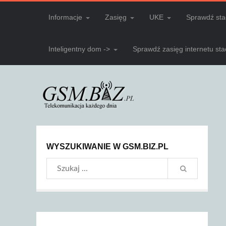
Informacje
Zasięg
UKE
Sprawdź sta
Inteligentny dom ->
Sprawdź zasięg internetu st
WYSZUKIWANIE W GSM.BIZ.PL