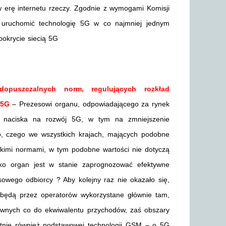
 erę internetu rzeczy. Zgodnie z wymogami Komisji
 uruchomić technologię 5G w co najmniej jednym
okrycie siecią 5G
opuszczalnych norm, regulujących rozkład
 5G
– Prezesowi organu, odpowiadającego za rynek
zo naciska na rozwój 5G, w tym na zmniejszenie
, czego we wszystkich krajach, mających podobne
takimi normami, w tym podobne wartości nie dotyczą
ako organ jest w stanie zaprognozować efektywne
sowego odbiorcy ? Aby kolejny raz nie okazało się,
 będą przez operatorów wykorzystane głównie tam,
ewnych co do ekwiwalentu przychodów, zaś obszary
otnie również podstawowej technologii GSM – o 5G