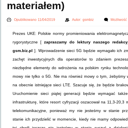
materiałem)
Opublikowano 11/04/2019
Autor:
gsmbiz
Możliwość
Prezes UKE: Polskie normy promieniowania elektromagnetycz
rygorystyczne [
zapraszamy do lektury naszego redakcy
gsm.biz.pl
]. Wprowadzenie sieci 5G będzie wymagało ich zm
zachęt inwestycyjnych dla operatorów to zdaniem prezesa 
niezbędne elementy do wdrożenia na polskim rynku techno
mowy nie tylko o 5G. Nie ma również mowy o tym, żebyśmy w
na obecnie istniejące sieci LTE. Szacuje się, że będzie brak
Uruchomienie sieci piątej generacji będzie wymagać także
infrastrukturę, które resort cyfryzacji oszacował na 11,3-20,
telekomunikacyjne, ponieważ my nie jesteśmy w stanie prze
stanie ich przydzielić w momencie, kiedy nie mamy odpowied
tej chwili jeszcze nie jesteśmy w stanie ruszyć z dział