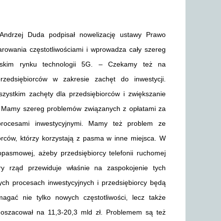
Andrzej Duda podpisał nowelizację ustawy Prawo
arowania częstotliwościami i wprowadza cały szereg
lskim rynku technologii 5G. – Czekamy też na
edsiębiorców w zakresie zachęt do inwestycji.
szystkim zachęty dla przedsiębiorców i zwiększanie
– Mamy szereg problemów związanych z opłatami za
procesami inwestycyjnymi. Mamy też problem ze
orców, którzy korzystają z pasma w inne miejsca. W
opasmowej, ażeby przedsiębiorcy telefonii ruchomej
y rząd przewiduje właśnie na zaspokojenie tych
tych procesach inwestycyjnych i przedsiębiorcy będą
agać nie tylko nowych częstotliwości, lecz także
ji oszacował na 11,3-20,3 mld zł. Problemem są też