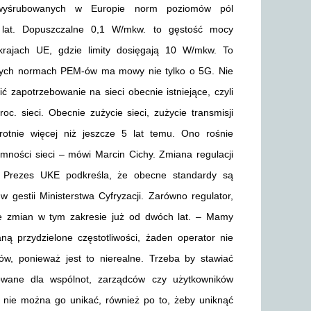
 wyśrubowanych w Europie norm poziomów pól
 lat. Dopuszczalne 0,1 W/mkw. to gęstość mocy
krajach UE, gdzie limity dosięgają 10 W/mkw. To
cnych normach PEM-ów ma mowy nie tylko o 5G. Nie
zapotrzebowanie na sieci obecnie istniejące, czyli
c. sieci. Obecnie zużycie sieci, zużycie transmisji
rotnie więcej niż jeszcze 5 lat temu. Ono rośnie
mności sieci – mówi Marcin Cichy. Zmiana regulacji
. Prezes UKE podkreśla, że obecne standardy są
gestii Ministerstwa Cyfryzacji. Zarówno regulator,
nie zmian w tym zakresie już od dwóch lat. – Mamy
taną przydzielone częstotliwości, żaden operator nie
w, ponieważ jest to nierealne. Trzeba by stawiać
wane dla wspólnot, zarządców czy użytkowników
i nie można go unikać, również po to, żeby uniknąć