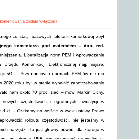
 komentowania
została wyłączona
nego ze stacji bazowych telefonii komórkowej zbyt
jnego komentarza pod materiałem – dop. red.
niejszenia. Liberalizacja norm PEM i wprowadzenie
Urzędu Komunikacji Elektronicznej najpilniejsze,
logii 5G. – Przy obecnych normach PEM-ów nie ma
 2020 roku byli w stanie wypełnić zapotrzebowanie
owało nam około 70 proc. sieci – mówi Marcin Cichy.
 nowych częstotliwości i ogromnych inwestycji w
3 mld zł. – Czekamy na wejście w życie ustawy Prawo
prowadzić rolloutu częstotliwości, nie jesteśmy w
nich narzędzi. To jest główny powód, dla którego w
aniami po stronie UKE czy rozpocząć procesów e-