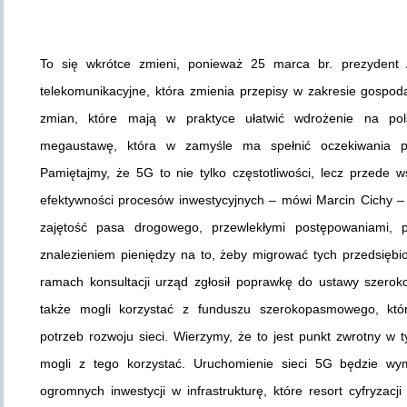
To się wkrótce zmieni, ponieważ 25 marca br. prezydent 
telekomunikacyjne, która zmienia przepisy w zakresie gospod
zmian, które mają w praktyce ułatwić wdrożenie na po
megaustawę, która w zamyśle ma spełnić oczekiwania prz
Pamiętajmy, że 5G to nie tylko częstotliwości, lecz przede w
efektywności procesów inwestycyjnych – mówi Marcin Cichy 
zajętość pasa drogowego, przewlekłymi postępowaniami, 
znalezieniem pieniędzy na to, żeby migrować tych przedsiębi
ramach konsultacji urząd zgłosił poprawkę do ustawy szerok
także mogli korzystać z funduszu szerokopasmowego, któr
potrzeb rozwoju sieci. Wierzymy, że to jest punkt zwrotny w 
mogli z tego korzystać. Uruchomienie sieci 5G będzie wym
ogromnych inwestycji w infrastrukturę, które resort cyfryzac