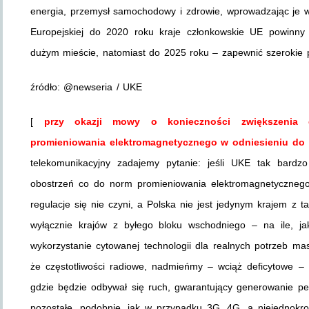
energia, przemysł samochodowy i zdrowie, wprowadzając je w
Europejskiej do 2020 roku kraje członkowskie UE powinny
dużym mieście, natomiast do 2025 roku – zapewnić szerokie p
źródło: @newseria / UKE
[
przy okazji mowy o konieczności zwiększenia d
promieniowania elektromagnetycznego w odniesieniu do
telekomunikacyjny zadajemy pytanie: jeśli UKE tak bard
obostrzeń co do norm promieniowania elektromagnetycznego
regulacje się nie czyni, a Polska nie jest jedynym krajem z 
wyłącznie krajów z byłego bloku wschodniego – na ile, j
wykorzystanie cytowanej technologii dla realnych potrzeb ma
że częstotliwości radiowe, nadmieńmy – wciąż deficytowe –
gdzie będzie odbywał się ruch, gwarantujący generowanie p
pozostałe, podobnie, jak w przypadku 3G, 4G, a niejednokr