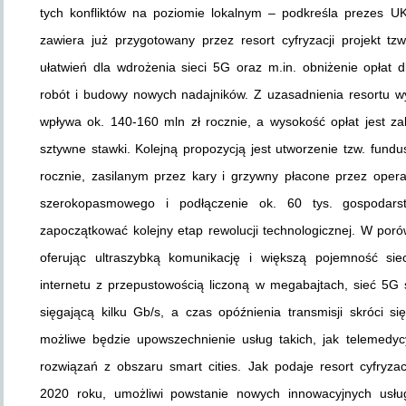
tych konfliktów na poziomie lokalnym – podkreśla prezes UK
zawiera już przygotowany przez resort cyfryzacji projekt t
ułatwień dla wdrożenia sieci 5G oraz m.in. obniżenie opłat
robót i budowy nowych nadajników. Z uzasadnienia resortu w
wpływa ok. 140-160 mln zł rocznie, a wysokość opłat jest 
sztywne stawki. Kolejną propozycją jest utworzenie tzw. fu
rocznie, zasilanym przez kary i grzywny płacone przez ope
szerokopasmowego i podłączenie ok. 60 tys. gospodar
zapoczątkować kolejny etap rewolucji technologicznej. W por
oferując ultraszybką komunikację i większą pojemność s
internetu z przepustowością liczoną w megabajtach, sieć 5G
sięgającą kilku Gb/s, a czas opóźnienia transmisji skróci się
możliwe będzie upowszechnienie usług takich, jak telemedy
rozwiązań z obszaru smart cities. Jak podaje resort cyfryz
2020 roku, umożliwi powstanie nowych innowacyjnych usług,