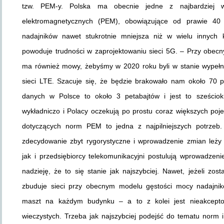
tzw. PEM-y. Polska ma obecnie jedne z najbardziej
elektromagnetycznych (PEM), obowiązujące od prawie 40
nadajników nawet stukrotnie mniejsza niż w wielu innych 
powoduje trudności w zaprojektowaniu sieci 5G. – Przy obe
ma również mowy, żebyśmy w 2020 roku byli w stanie wypełnić 
sieci LTE. Szacuje się, że będzie brakowało nam około 70 pro
danych w Polsce to około 3 petabajtów i jest to sześciok
wykładniczo i Polacy oczekują po prostu coraz większych poje
dotyczących norm PEM to jedna z najpilniejszych potrzeb
zdecydowanie zbyt rygorystyczne i wprowadzenie zmian leży w 
jak i przedsiębiorcy telekomunikacyjni postulują wprowadze
nadzieję, że to się stanie jak najszybciej. Nawet, jeżeli zos
zbuduje sieci przy obecnym modelu gęstości mocy nadajnikó
maszt na każdym budynku – a to z kolei jest nieakcepto
wieczystych. Trzeba jak najszybciej podejść do tematu norm 