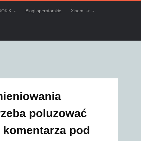
UOKiK
Blogi operatorskie
Xiaomi ->
mieniowania
rzeba poluzować
 komentarza pod