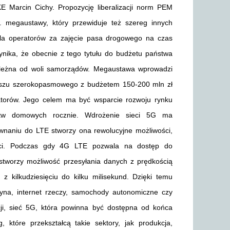
E Marcin Cichy. Propozycję liberalizacji norm PEM
zw. megaustawy, który przewiduje też szereg innych
 dla operatorów za zajęcie pasa drogowego na czas
ynika, że obecnie z tego tytułu do budżetu państwa
zależna od woli samorządów. Megaustawa wprowadzi
nduszu szerokopasmowego z budżetem 150-200 mln zł
ratorów. Jego celem ma być wsparcie rozwoju rynku
stw domowych rocznie. Wdrożenie sieci 5G ma
ównaniu do LTE stworzy ona rewolucyjne możliwości,
ieci. Podczas gdy 4G LTE pozwala na dostęp do
 stworzy możliwość przesyłania danych z prędkością
 z kilkudziesięciu do kilku milisekund. Dzięki temu
cyna, internet rzeczy, samochody autonomiczne czy
acji, sieć 5G, która powinna być dostępna od końca
 które przekształcą takie sektory, jak produkcja,