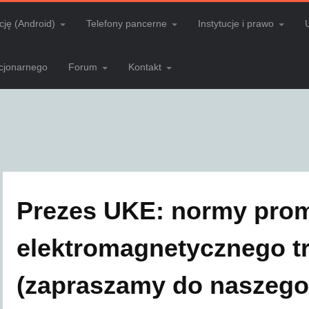
cję (Android)
Telefony pancerne
Instytucje i prawo
acjonarnego
Forum
Kontakt
Prezes UKE: normy pro
elektromagnetycznego t
(zapraszamy do naszego