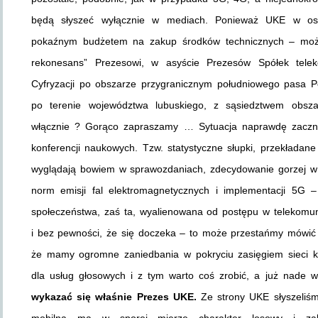
będą słyszeć wyłącznie w mediach. Ponieważ UKE w ost
pokaźnym budżetem na zakup środków technicznych – może 
rekonesans” Prezesowi, w asyście Prezesów Spółek teleko
Cyfryzacji po obszarze przygranicznym południowego pasa Po
po terenie województwa lubuskiego, z sąsiedztwem obsza
włącznie ? Gorąco zapraszamy … Sytuacja naprawdę zacznie
konferencji naukowych. Tzw. statystyczne słupki, przekładan
wyglądają bowiem w sprawozdaniach, zdecydowanie gorzej w r
norm emisji fal elektromagnetycznych i implementacji 5G
społeczeństwa, zaś ta, wyalienowana od postępu w telekomun
i bez pewności, że się doczeka – to może przestańmy mówić 
że mamy ogromne zaniedbania w pokryciu zasięgiem sieci 
dla usług głosowych i z tym warto coś zrobić, a już nade 
wykazać się właśnie Prezes UKE.
Ze strony UKE słyszeliśm