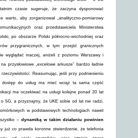
atnim czasie sugeruje, że zaczyna dysponować
warto, aby zorganizował „analityczno-pomiarowy
munikacyjnych oraz przedstawiciela Ministerstwa
lski, po obszarze Polski północno-wschodniej oraz
rów przygranicznych, w tym przejść granicznych
 wyglądać inaczej, aniżeli z poziomu Warszawy i
e na przysłowiowe „excelowe arkusze” bardzo ładnie
zeczywistości. Reasumując, jeśli przy podniesieniu
 – dostęp do usług ma mieć wciąż ta sama część
ikacji ma oczekiwać na usługi kolejne ponad 20 lat
o 5G, a przyznajmy, że UKE sobie od lat nie radzi,
komórkowych w podstawowych technologiach nawet
wszystko –
dynamiką w takim działaniu powinien
y już co prawda koronne stwierdzenie, że telefonia