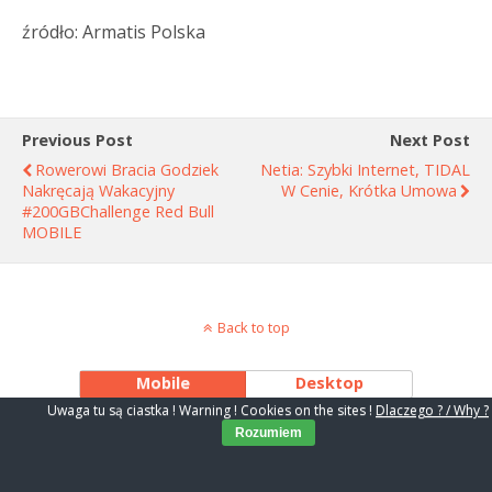
źródło: Armatis Polska
Previous Post
Next Post
Rowerowi Bracia Godziek
Netia: Szybki Internet, TIDAL
Nakręcają Wakacyjny
W Cenie, Krótka Umowa
#200GBChallenge Red Bull
MOBILE
Back to top
Mobile
Desktop
Uwaga tu są ciastka ! Warning ! Cookies on the sites !
Dlaczego ? / Why ?
Rozumiem