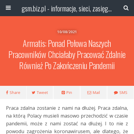
gsm.biz.pl - informacje, sieci, zasięg technologie
10/08/2021
Armatis: Ponad Połowa Naszych
Pracowników Chciałaby Pracować Zdalnie
Również Po Zakończeniu Pandemii
Share
Tweet
Pin
Mail
SMS
Praca zdalna zostanie z nami na dłużej. Praca zdalna,
na którą Polacy musieli masowo przechodzić w czasie
pandemii, może z nami zostać na dłużej. I to nie z
powodu zagrożenia koronawirusem, ale dlatego, że