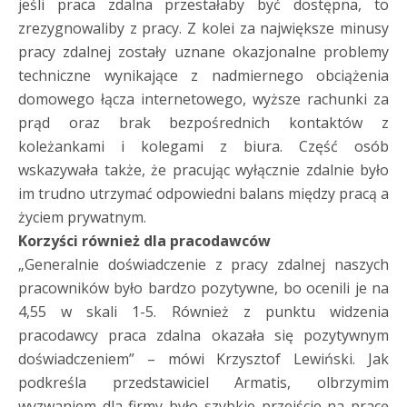
jeśli praca zdalna przestałaby być dostępna, to
zrezygnowaliby z pracy. Z kolei za największe minusy
pracy zdalnej zostały uznane okazjonalne problemy
techniczne wynikające z nadmiernego obciążenia
domowego łącza internetowego, wyższe rachunki za
prąd oraz brak bezpośrednich kontaktów z
koleżankami i kolegami z biura. Część osób
wskazywała także, że pracując wyłącznie zdalnie było
im trudno utrzymać odpowiedni balans między pracą a
życiem prywatnym.
Korzyści również dla pracodawców
„Generalnie doświadczenie z pracy zdalnej naszych
pracowników było bardzo pozytywne, bo ocenili je na
4,55 w skali 1-5. Również z punktu widzenia
pracodawcy praca zdalna okazała się pozytywnym
doświadczeniem” – mówi Krzysztof Lewiński. Jak
podkreśla przedstawiciel Armatis, olbrzymim
wyzwaniem dla firmy było szybkie przejście na pracę