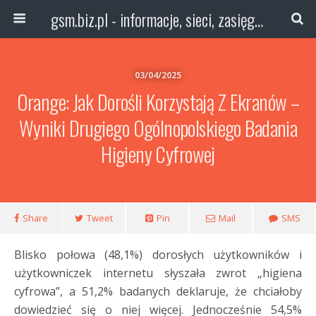
gsm.biz.pl - informacje, sieci, zasięg technologie
03/04/2025
Orange: Jak Dorośli Korzystają Z Ekranów –
Wyniki Drugiego Ogólnopolskiego Badania
Higieny Cyfrowej
Share
Tweet
Pin
Mail
SMS
Blisko połowa (48,1%) dorosłych użytkowników i
użytkowniczek internetu słyszała zwrot „higiena
cyfrowa”, a 51,2% badanych deklaruje, że chciałoby
dowiedzieć się o niej więcej. Jednocześnie 54,5%