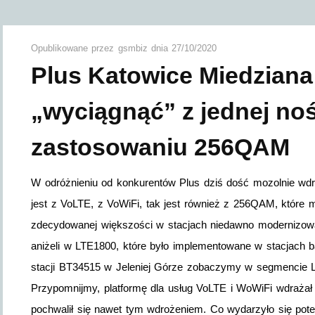
Opublikowane przez
gsmbiz
dnia
27/10/2020
Plus Katowice Miedziana
„wyciągnąć” z jednej noś
zastosowaniu 256QAM
W odróżnieniu od konkurentów Plus dziś dość mozolnie wdr
jest z VoLTE, z VoWiFi, tak jest również z 256QAM, które
zdecydowanej większości w stacjach niedawno modernizow
aniżeli w LTE1800, które było implementowane w stacjach
stacji BT34515 w Jeleniej Górze zobaczymy w segmencie 
Przypomnijmy, platformę dla usług VoLTE i WoWiFi wdrażał
pochwalił się nawet tym wdrożeniem. Co wydarzyło się p