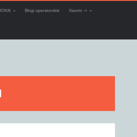
UOKiK
Blogi operatorskie
Xiaomi ->
M