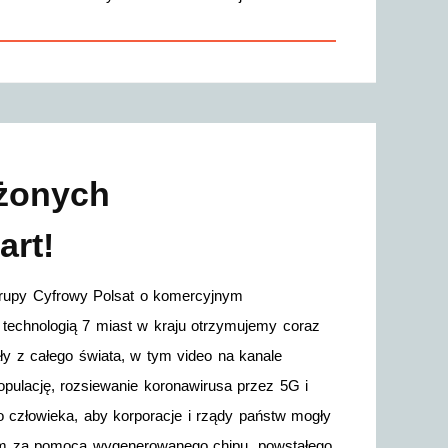
ożonych
art!
rupy Cyfrowy Polsat o komercyjnym
ą technologią 7 miast w kraju otrzymujemy coraz
ały z całego świata, w tym video na kanale
pulację, rozsiewanie koronawirusa przez 5G i
o człowieka, aby korporacje i rządy państw mogły
em za pomocą wygenerowanego chipu, powstałego