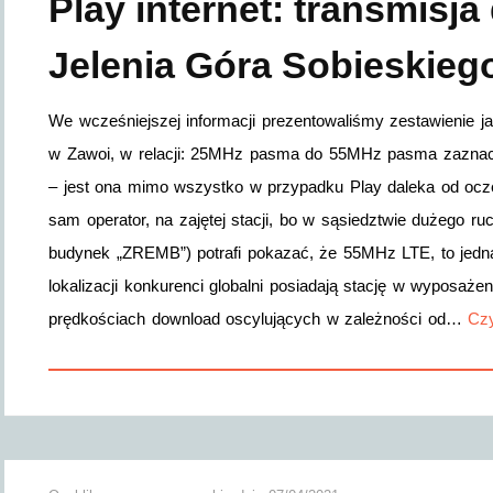
Play internet: transmisja
Jelenia Góra Sobieskieg
We wcześniejszej informacji prezentowaliśmy zestawienie ja
w Zawoi, w relacji: 25MHz pasma do 55MHz pasma zaznacz
– jest ona mimo wszystko w przypadku Play daleka od oczek
sam operator, na zajętej stacji, bo w sąsiedztwie dużego ruc
budynek „ZREMB”) potrafi pokazać, że 55MHz LTE, to jedna
lokalizacji konkurenci globalni posiadają stację w wyposa
prędkościach download oscylujących w zależności od…
Czy