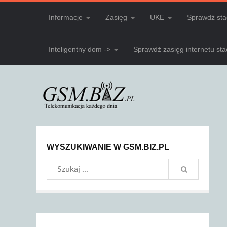
Informacje
Zasięg
UKE
Sprawdź sta
Inteligentny dom ->
Sprawdź zasięg internetu st
WYSZUKIWANIE W GSM.BIZ.PL