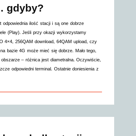
o… gdyby?
odpowiednia ilość stacji i są one dobrze
e (Play). Jeśli przy okazji wykorzystamy
IMO 4×4, 256QAM download, 64QAM upload, czy
a bazie 4G może mieć się dobrze. Mało tego,
bszarze – różnica jest diametralna. Oczywiście,
ze odpowiedni terminal. Ostatnie doniesienia z