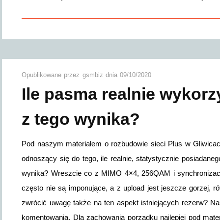
Opublikowane przez
gsmbiz
dnia
09/10/2020
Ile pasma realnie wykorz
z tego wynika?
Pod naszym materiałem o rozbudowie sieci Plus w Gliwica
odnoszący się do tego, ile realnie, statystycznie posiadan
wynika? Wreszcie co z MIMO 4×4, 256QAM i synchronizacją
często nie są imponujące, a z upload jest jeszcze gorzej, 
zwrócić uwagę także na ten aspekt istniejących rezerw? Na
komentowania. Dla zachowania porządku najlepiej pod mater