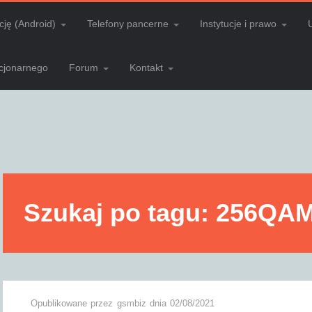
cję (Android)
Telefony pancerne
Instytucje i prawo
acjonarnego
Forum
Kontakt
Szukaj po tagu: 256QA
Opublikowane przez
gsmbiz
dnia
02/08/2021