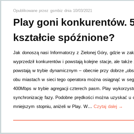
Opublikowane przez
gsmbiz
dnia
10/03/2021
Play goni konkurentów.
kształcie spóźnione?
Jak donoszą nasi Informatorzy z Zielonej Góry, gdzie w zak
wyprzedził konkurentów i powstają kolejne stacje, ale także
powstają w trybie dynamicznym – obecnie przy dobrze „obsta
obu miastach w sieci tego operatora można osiągnąć w se
400Mbps w trybie agregacji czterech pasm. Play wykorzyst
synchronizację fazy. Podobne prędkości można uzyskać u 
mniejszym stopniu, aniżeli w Play. W…
Czytaj dalej →