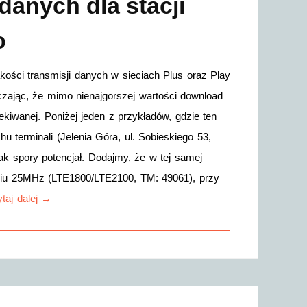
 danych dla stacji
o
kości transmisji danych w sieciach Plus oraz Play
ając, że mimo nienajgorszej wartości download
iwanej. Poniżej jeden z przykładów, gdzie ten
hu terminali (Jelenia Góra, ul. Sobieskiego 53,
k spory potencjał. Dodajmy, że w tej samej
żeniu 25MHz (LTE1800/LTE2100, TM: 49061), przy
taj dalej →