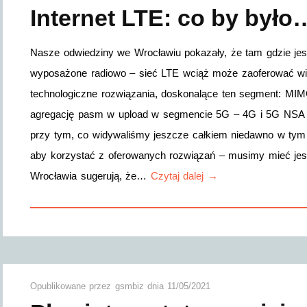
Internet LTE: co by był
Nasze odwiedziny we Wrocławiu pokazały, że tam gdzie jest 
wyposażone radiowo – sieć LTE wciąż może zaoferować wiel
technologiczne rozwiązania, doskonalące ten segment: M
agregację pasm w upload w segmencie 5G – 4G i 5G NSA n
przy tym, co widywaliśmy jeszcze całkiem niedawno w tym o
aby korzystać z oferowanych rozwiązań – musimy mieć jeszc
Wrocławia sugerują, że…
Czytaj dalej →
Opublikowane przez
gsmbiz
dnia
11/05/2021