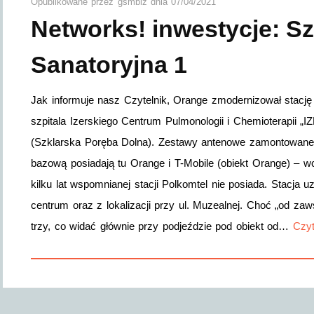
Opublikowane przez
gsmbiz
dnia
07/04/2021
Networks! inwestycje: Sz
Sanatoryjna 1
Jak informuje nasz Czytelnik, Orange zmodernizował stacj
szpitala Izerskiego Centrum Pulmonologii i Chemioterapii „
(Szklarska Poręba Dolna). Zestawy antenowe zamontowane 
bazową posiadają tu Orange i T-Mobile (obiekt Orange) – wc
kilku lat wspomnianej stacji Polkomtel nie posiada. Stacja
centrum oraz z lokalizacji przy ul. Muzealnej. Choć „od za
trzy, co widać głównie przy podjeździe pod obiekt od…
Czyt