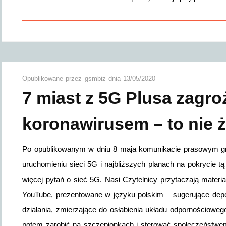
Opublikowane przez
gsmbiz
dnia
13/05/2020
7 miast z 5G Plusa zagr
koronawirusem – to nie ż
Po opublikowanym w dniu 8 maja komunikacie prasowym g
uruchomieniu sieci 5G i najbliższych planach na pokrycie t
więcej pytań o sieć 5G. Nasi Czytelnicy przytaczają materi
YouTube, prezentowane w języku polskim – sugerujące depo
działania, zmierzające do osłabienia układu odpornościoweg
potem zarobić na szczepionkach i sterować społeczeństw